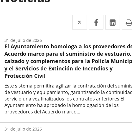
Twitter
Enlace
Facebook
Enlace
Link
Enla
a
a
a
una
una
una
31 de julio de 2026
El Ayuntamiento homologa a los proveedores d
aplicación
aplicación
aplic
Acuerdo marco para el suministro de vestuario,
externa.
externa.
exte
calzado y complementos para la Policía Municip
y el Servicios de Extinción de Incendios y
Protección Civil
Este sistema permitirá agilizar la contratación del sumini
de vestuario y equipamiento, garantizando la continuidad
servicio una vez finalizados los contratos anteriores.El
Ayuntamiento ha aprobado la homologación de los
proveedores del Acuerdo marco...
Fecha
de
31 de julio de 2026
la