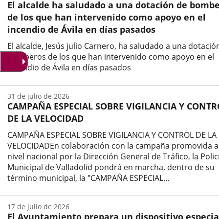
El alcalde ha saludado a una dotación de bomb
noticia
de los que han intervenido como apoyo en el
incendio de Ávila en días pasados
El alcalde, Jesús julio Carnero, ha saludado a una dotació
bomberos de los que han intervenido como apoyo en el
incendio de Ávila en días pasados
Fecha
de
31 de julio de 2026
la
CAMPAÑA ESPECIAL SOBRE VIGILANCIA Y CONTR
noticia
DE LA VELOCIDAD
CAMPAÑA ESPECIAL SOBRE VIGILANCIA Y CONTROL DE LA
VELOCIDADEn colaboración con la campaña promovida a
nivel nacional por la Dirección General de Tráfico, la Polic
Municipal de Valladolid pondrá en marcha, dentro de su
término municipal, la "CAMPAÑA ESPECIAL...
Fecha
de
17 de julio de 2026
la
El Ayuntamiento prepara un dispositivo especia
noticia