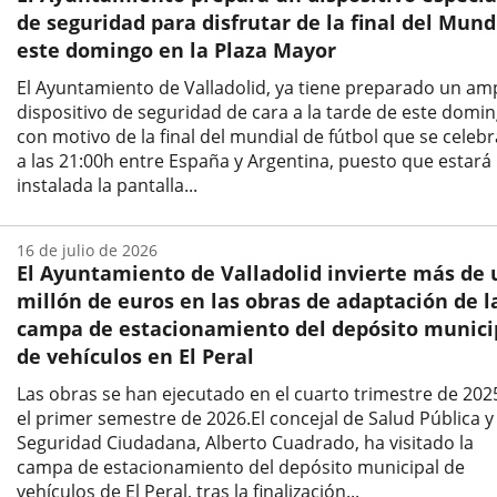
de seguridad para disfrutar de la final del Mund
este domingo en la Plaza Mayor
El Ayuntamiento de Valladolid, ya tiene preparado un am
dispositivo de seguridad de cara a la tarde de este domi
con motivo de la final del mundial de fútbol que se celeb
a las 21:00h entre España y Argentina, puesto que estará
instalada la pantalla...
Fecha
de
16 de julio de 2026
la
El Ayuntamiento de Valladolid invierte más de 
noticia
millón de euros en las obras de adaptación de l
campa de estacionamiento del depósito munici
de vehículos en El Peral
Las obras se han ejecutado en el cuarto trimestre de 202
el primer semestre de 2026.El concejal de Salud Pública y
Seguridad Ciudadana, Alberto Cuadrado, ha visitado la
campa de estacionamiento del depósito municipal de
vehículos de El Peral, tras la finalización...