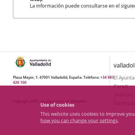
La información puede consultarse en el sigui
valladol
El Ayunt
Plaza Mayor, 1. 47001 Valladolid, España. Teléfono:
+34 983
426 100
Para ti
Sede Elec
Copyright 2025 - Ayuntamiento de Valladolid
Participa
Use of cookies
This website uses cookies to improve yo
how you can change your settings
.