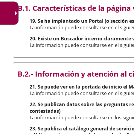
una
externa.
externa.
B.1. Características de la pági
aplicación
externa.
19. Se ha implantado un Portal (o sección es
La información puede consultarse en el sigui
20. Existe un Buscador interno claramente v
La información puede consultarse en el sigui
B.2.- Información y atención al 
21. Se puede ver en la portada de inicio el 
La información puede consultarse en el sigui
22. Se publican datos sobre las preguntas r
contestadas)
La información puede consultarse en los sigu
23. Se publica el catálogo general de servici