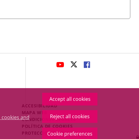
avaHeaderSocial
LINK
LINK
LINK
TO
TO
TO
EXTERNAL
EXTERNAL
EXTERNAL
APPLICATION.
APPLICATION.
APPLICATION.
Accept all cookies
Menú
ACCESIBILIDAD
Legal
MAPA WEB
Reject all cookies
 cookies and
Footer
CONDICIONES LEGALES
POLÍTICA DE COOKIES
PROTECCIÓN DE DATOS
Cookie preferences