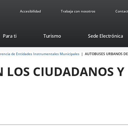
Accesibilidad
Trabaja con nosotros
Contac
This
Li
Para ti
Turismo
Sede Electrónica
link
to
will
ex
arencia de Entidades Instrumentales Municipales
open
AUTOBUSES URBANOS DE 
ap
in
N LOS CIUDADANOS Y
a
pop-
up
window.