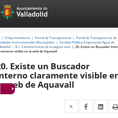
Portal
Jump to content
Web
del
Ayuntamiento
Home
El Ayuntamiento
Portal de Transparencia
Portal de Transparencia de
tidades Instrumentales Municipales
Entidad Pública Empresarial Agua de
de
lladolid
B.1. Características de la página web
20. Existe un Buscador inte
aramente visible en la web de Aquavall
Valladolid
20. Existe un Buscador
interno claramente visible e
la web de Aquavall
Twitter
Enlace
Facebook
Enlace
Link
Enla
a
a
a