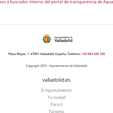
scripción
eso a buscador interno del portal de transparencia de Aqua
una
una
una
nlace
aplicación
aplicación
aplic
na
externa.
externa.
exte
plicación
xterna.
Plaza Mayor, 1. 47001 Valladolid, España. Teléfono:
+34 983 426 100
Copyright 2025 - Ayuntamiento de Valladolid
valladolid.es
El Ayuntamiento
Tu ciudad
Para ti
This
Turismo