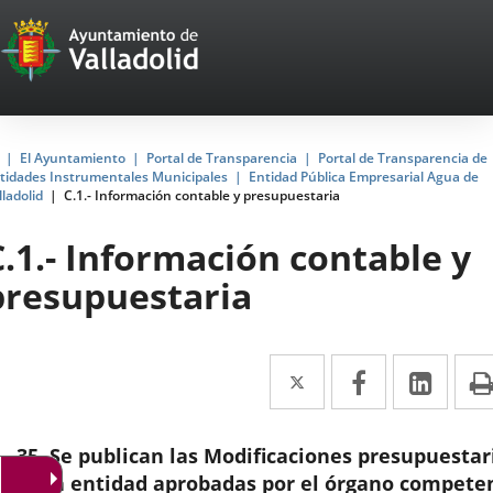
Portal
Jump to content
Web
del
Ayuntamiento
Home
El Ayuntamiento
Portal de Transparencia
Portal de Transparencia de
tidades Instrumentales Municipales
Entidad Pública Empresarial Agua de
de
lladolid
C.1.- Información contable y presupuestaria
Valladolid
C.1.- Información contable y
presupuestaria
Twitter
Enlace
Facebook
Enlace
Link
Enla
a
a
a
una
una
una
35. Se publican las Modificaciones presupuestar
aplicación
aplicación
aplic
de la entidad aprobadas por el órgano compete