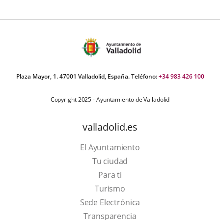
Plaza Mayor, 1. 47001 Valladolid, España. Teléfono:
+34 983 426 100
Copyright 2025 - Ayuntamiento de Valladolid
valladolid.es
El Ayuntamiento
Tu ciudad
Para ti
This
Turismo
link
Link
Sede Electrónica
will
to
Transparencia