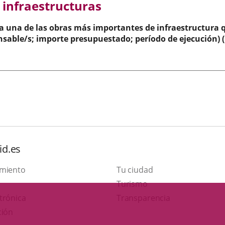
 infraestructuras
a una de las obras más importantes de infraestructura q
sable/s; importe presupuestado; período de ejecución) (
id.es
amiento
Tu ciudad
This
Turismo
Link
link
trónica
Transparencia
to
will
ción