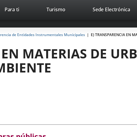
This
Li
Para ti
Turismo
Sede Electrónica
Accesibilidad
Trabaja con nosotros
Contac
link
to
will
ext
open
app
arencia de Entidades Instrumentales Municipales
E) TRANSPARENCIA EN M
in
a
 EN MATERIAS DE UR
pop-
up
MBIENTE
window.
obras públicas