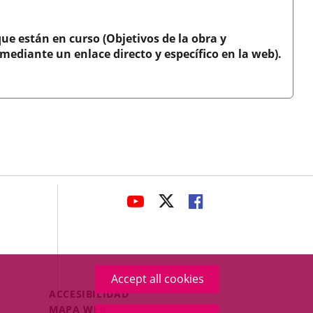
ue están en curso (Objetivos de la obra y
mediante un enlace directo y específico en la web).
avaHeaderSocial
LINK
LINK
LINK
TO
TO
TO
EXTERNAL
EXTERNAL
EXTERNAL
APPLICATION.
APPLICATION.
APPLICATION.
Accept all cookies
Menú
ACCESIBILIDAD
Legal
MAPA WEB