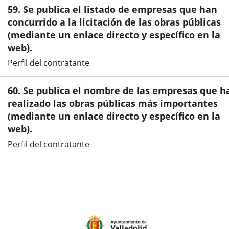
una
una
una
59. Se publica el listado de empresas que han
aplicación
aplicación
aplic
concurrido a la licitación de las obras públicas
(mediante un enlace directo y específico en la
externa.
externa.
exte
web).
Perfil del contratante
60. Se publica el nombre de las empresas que h
realizado las obras públicas más importantes
(mediante un enlace directo y específico en la
web).
Perfil del contratante