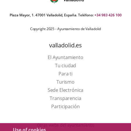
Plaza Mayor, 1. 47001 Valladolid, España. Teléfono:
+34 983 426 100
Copyright 2025 - Ayuntamiento de Valladolid
valladolid.es
El Ayuntamiento
Tu ciudad
Para ti
This
Turismo
link
Link
Sede Electrónica
will
to
Transparencia
open
external
Participación
in
application.
a
Otras webs del ayuntamiento
Use of cookies
pop-