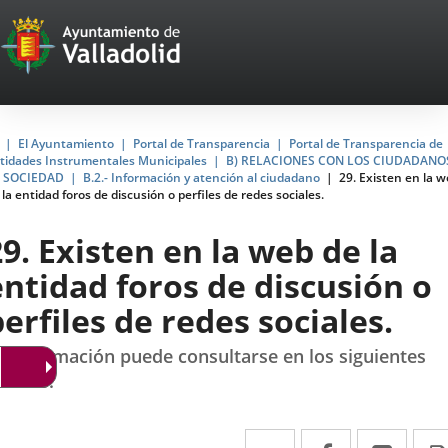
Portal
Jump to content
Web
del
Ayuntamiento
Home
El Ayuntamiento
Portal de Transparencia
Portal de Transparencia de
tidades Instrumentales Municipales
B) RELACIONES CON LOS CIUDADANO
de
 SOCIEDAD
B.2.- Información y atención al ciudadano
29. Existen en la 
 la entidad foros de discusión o perfiles de redes sociales.
Valladolid
29. Existen en la web de la
entidad foros de discusión o
perfiles de redes sociales.
a información puede consultarse en los siguientes
nlaces:
Twitter
Enlace
Facebook
Enlace
Link
Enla