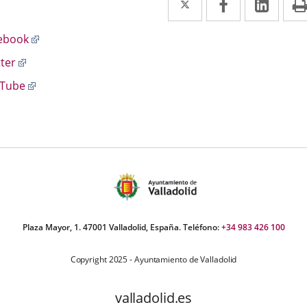
a
a
a
scripción
Enlace
ebook
una
una
una
a
Enlace
tter
aplicación
aplicación
aplic
una
a
aplicación
Enlace
Tube
externa.
externa.
exte
una
externa.
a
aplicación
una
externa.
aplicación
externa.
Plaza Mayor, 1. 47001 Valladolid, España. Teléfono:
+34 983 426 100
Copyright 2025 - Ayuntamiento de Valladolid
valladolid.es