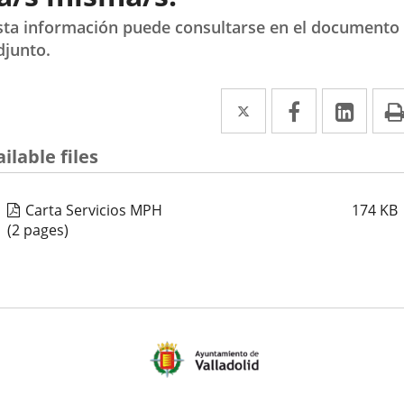
sta información puede consultarse en el documento
djunto.
Twitter
Enlace
Facebook
Enlace
Link
Enla
a
a
a
ilable files
una
una
una
aplicación
aplicación
aplic
Carta Servicios MPH
174
KB
externa.
externa.
exte
(2 pages)