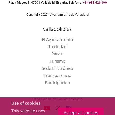
Plaza Mayor, 1. 47001 Valladolid, España. Teléfono:
+34 983 426 100
Copyright 2025 - Ayuntamiento de Valladolid
valladolid.es
El Ayuntamiento
Tu ciudad
Para ti
This
Turismo
link
Link
Sede Electrónica
will
to
Transparencia
open
external
Participación
in
application.
a
Otras webs del ayuntamiento
Use of cookies
pop-
aderSocial
LINK
LINK
LINK
This website uses
up
Accept all cookies
TO
TO
TO