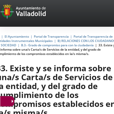
Portal
Jump to content
Web
del
Ayuntamiento
Home
El Ayuntamiento
Portal de Transparencia
Portal de Transparencia de
tidades Instrumentales Municipales
B) RELACIONES CON LOS CIUDADANO
de
 SOCIEDAD
B.3.- Grado de compromiso para con la ciudadanía
33. Existe 
 informa sobre una/s Carta/s de Servicios de la entidad, y del grado de
Valladolid
mplimiento de los compromisos establecidos en la/s misma/s.
33. Existe y se informa sobre
una/s Carta/s de Servicios de
la entidad, y del grado de
cumplimiento de los
compromisos establecidos e
la/s misma/s.