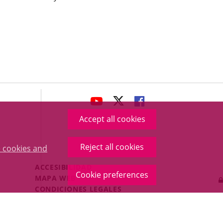
avaHeaderSocial
LINK
LINK
LINK
TO
TO
TO
Accept all cookies
EXTERNAL
EXTERNAL
EXTERNAL
APPLICATION.
APPLICATION.
APPLICATION.
Reject all cookies
 cookies and
Menú
ACCESIBILIDAD
Cookie preferences
Legal
MAPA WEB
Footer
CONDICIONES LEGALES
POLÍTICA DE COOKIES
PROTECCIÓN DE DATOS