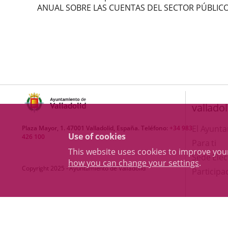
ANUAL SOBRE LAS CUENTAS DEL SECTOR PÚBLICO L
valladol
El Ayunt
Plaza Mayor, 1. 47001 Valladolid, España. Teléfono:
+34 983
Use of cookies
426 100
Para ti
This website uses cookies to improve yo
Sede Elec
how you can change your settings
.
Copyright 2025 - Ayuntamiento de Valladolid
Participa