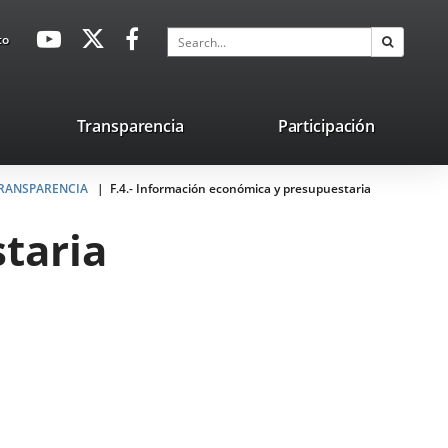
avaHeaderSocial
Link
Link
Link
Search
to
Search
to
to
to
external
external
external
application.
application.
application.
nk
Transparencia
Participación
ternal
 TRANSPARENCIA
plication.
F.4.- Información económica y presupuestaria
taria