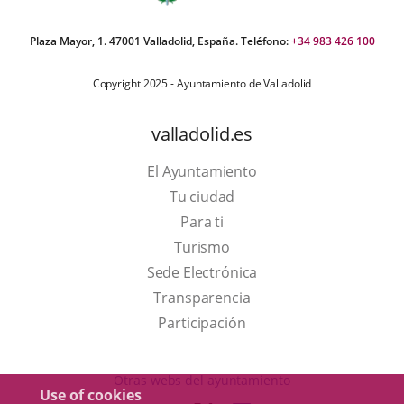
Plaza Mayor, 1. 47001 Valladolid, España. Teléfono:
+34 983 426 100
Copyright 2025 - Ayuntamiento de Valladolid
valladolid.es
El Ayuntamiento
Tu ciudad
Para ti
This
Turismo
link
Link
Sede Electrónica
will
to
Transparencia
open
external
Participación
in
application.
a
Otras webs del ayuntamiento
Use of cookies
pop-