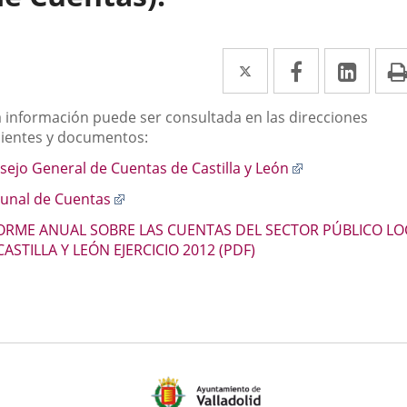
Twitter
Enlace
Facebook
Enlace
Link
Enla
a
a
a
scripción
a información puede ser consultada en las direcciones
una
una
una
uientes y documentos:
aplicación
aplicación
aplic
Enlace
sejo General de Cuentas de Castilla y León
externa.
externa.
exte
a
Enlace
bunal de Cuentas
una
a
aplicación
ORME ANUAL SOBRE LAS CUENTAS DEL SECTOR PÚBLICO LO
una
externa.
CASTILLA Y LEÓN EJERCICIO 2012 (PDF)
aplicación
externa.