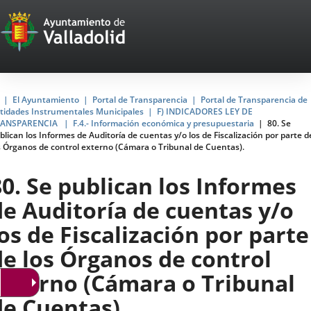
Portal
Jump to content
Web
del
Ayuntamiento
Home
El Ayuntamiento
Portal de Transparencia
Portal de Transparencia de
tidades Instrumentales Municipales
F) INDICADORES LEY DE
de
RANSPARENCIA
F.4.- Información económica y presupuestaria
80. Se
blican los Informes de Auditoría de cuentas y/o los de Fiscalización por parte d
Valladolid
s Órganos de control externo (Cámara o Tribunal de Cuentas).
80. Se publican los Informes
de Auditoría de cuentas y/o
los de Fiscalización por parte
de los Órganos de control
externo (Cámara o Tribunal
de Cuentas).