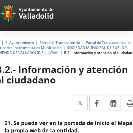
Portal
Jump to content
Web
del
Ayuntamiento
Home
El Ayuntamiento
Portal de Transparencia
Portal de Transparencia de
tidades Instrumentales Municipales
SOCIEDAD MUNICIPAL DE SUELO Y
de
VIENDA DE VALLADOLID S.L. (VIVA)
B.2.- Información y atención al ciudadan
Valladolid
B.2.- Información y atención
al ciudadano
Twitter
Enlace
Facebook
Enlace
Link
Enla
a
a
a
una
una
una
21. Se puede ver en la portada de inicio el Mapa
aplicación
aplicación
aplic
la propia web de la entidad.