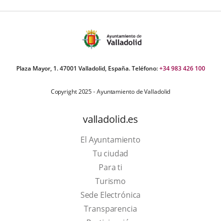
Plaza Mayor, 1. 47001 Valladolid, España. Teléfono:
+34 983 426 100
Copyright 2025 - Ayuntamiento de Valladolid
valladolid.es
El Ayuntamiento
Tu ciudad
Para ti
This
Turismo
link
Link
Sede Electrónica
will
to
Transparencia