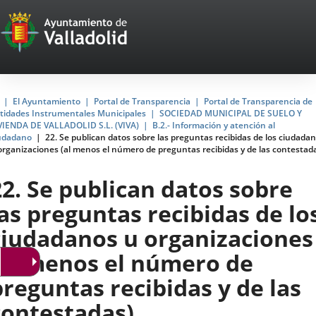
Portal
Jump to content
Web
del
Ayuntamiento
Home
El Ayuntamiento
Portal de Transparencia
Portal de Transparencia de
tidades Instrumentales Municipales
SOCIEDAD MUNICIPAL DE SUELO Y
de
VIENDA DE VALLADOLID S.L. (VIVA)
B.2.- Información y atención al
udadano
22. Se publican datos sobre las preguntas recibidas de los ciudada
Valladolid
organizaciones (al menos el número de preguntas recibidas y de las contestad
22. Se publican datos sobre
las preguntas recibidas de lo
ciudadanos u organizaciones
(al menos el número de
preguntas recibidas y de las
contestadas)