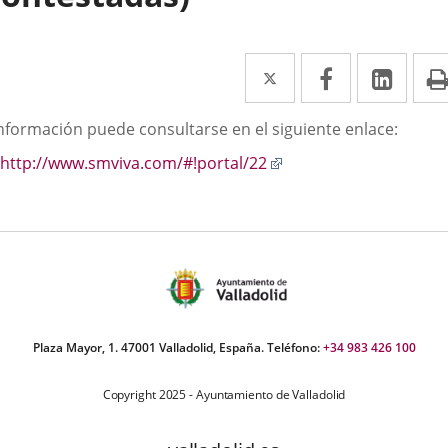
Twitter
Enlace
Facebook
Enlace
Link
Enla
a
a
a
scripción
información puede consultarse en el siguiente enlace:
una
una
una
Enlace
http://www.smviva.com/#!portal/22
aplicación
aplicación
aplic
a
externa.
externa.
exte
una
aplicación
externa.
Plaza Mayor, 1. 47001 Valladolid, España. Teléfono:
+34 983 426 100
Copyright 2025 - Ayuntamiento de Valladolid