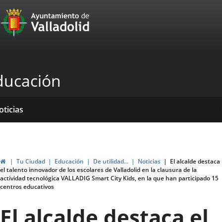
Portal
Jump to content
Web
del
Ayuntamiento
ducación
de
Valladolid
ome
rvicios
entros
yudas
ormativas
blicaciones
oticias
genda
ubvenciones
Home
Tu Ciudad
Educación
De utilidad...
Noticias
El alcalde destaca
el talento innovador de los escolares de Valladolid en la clausura de la
actividad tecnológica VALLADIG Smart City Kids, en la que han participado 15
centros educativos
El alcalde destaca el