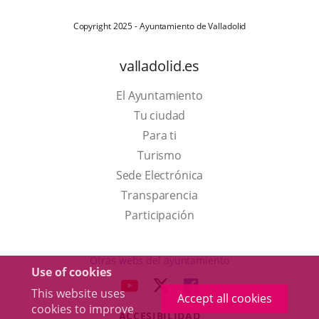
Copyright 2025 - Ayuntamiento de Valladolid
valladolid.es
El Ayuntamiento
Tu ciudad
Para ti
This
Turismo
link
Link
Sede Electrónica
will
to
Transparencia
open
external
Participación
in
application.
a
Otras webs del ayuntamiento
Use of cookies
pop-
aderSocial
LINK
LINK
LINK
This website uses
up
Accept all cookies
TO
TO
TO
cookies to improve
window.
ACCESIBILIDAD