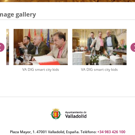
mage gallery
previus
s
VA DIG smart city kids
VA DIG smart city kids
umber
iders:
Plaza Mayor, 1. 47001 Valladolid, España. Teléfono:
+34 983 426 100