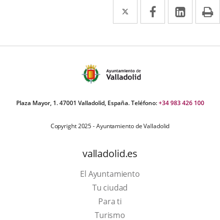
Twitter
Enlace
Facebook
Enlace
Linked
Enlace
P
a
a
a
una
una
una
aplicación
aplicación
aplica
externa.
externa.
extern
Plaza Mayor, 1. 47001 Valladolid, España. Teléfono:
+34 983 426 100
Copyright 2025 - Ayuntamiento de Valladolid
valladolid.es
El Ayuntamiento
Tu ciudad
Para ti
This
Turismo