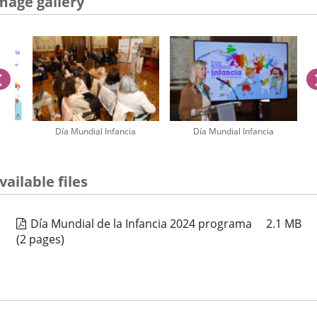
mage gallery
previus
ncia
Día Mundial Infancia
Día Mundial Infancia
umber
vailable files
iders:
Día Mundial de la Infancia 2024 programa
2.1
MB
(2 pages)