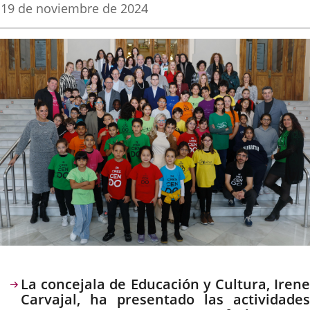
una
una
una
Fecha
19 de noviembre de 2024
de
aplicación
aplicación
aplica
la
noticia
externa.
externa.
extern
Descripción
La concejala de Educación y Cultura, Irene
Carvajal, ha presentado las actividades