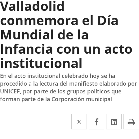
Valladolid
conmemora el Día
Mundial de la
Infancia con un acto
institucional
En el acto institucional celebrado hoy se ha
procedido a la lectura del manifiesto elaborado por
UNICEF, por parte de los grupos políticos que
forman parte de la Corporación municipal
Twitter
Enlace
Facebook
Enlace
Linked
Enlace
P
a
a
a