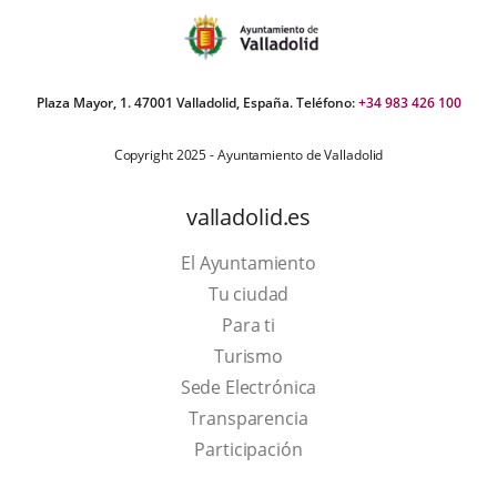
Plaza Mayor, 1. 47001 Valladolid, España. Teléfono:
+34 983 426 100
Copyright 2025 - Ayuntamiento de Valladolid
valladolid.es
El Ayuntamiento
Tu ciudad
Para ti
This
Turismo
link
Link
Sede Electrónica
will
to
Transparencia
open
external
Participación
in
application.