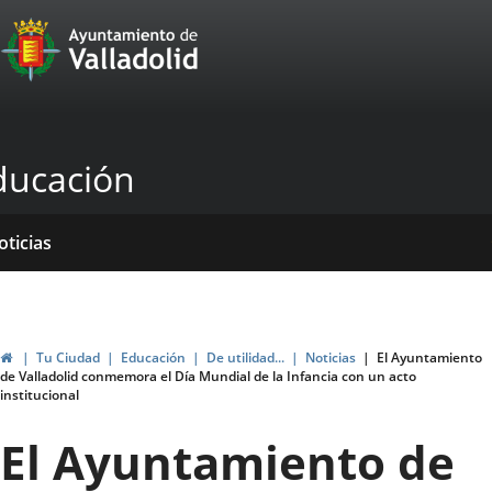
Portal
Jump to content
Web
del
Ayuntamiento
ducación
de
Valladolid
ome
rvicios
entros
yudas
ormativas
blicaciones
oticias
genda
ubvenciones
Home
Tu Ciudad
Educación
De utilidad...
Noticias
El Ayuntamiento
de Valladolid conmemora el Día Mundial de la Infancia con un acto
institucional
El Ayuntamiento de