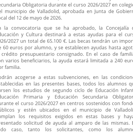
ecundaria Obligatoria durante el curso 2026/2027 en colegi
el municipio de Valladolid, aprobada en Junta de Gobier
ocal del 12 de mayo de 2026.
n la convocatoria que se ha aprobado, la Concejalía 
ducación y Cultura destinará a estas ayudas para el cur
026/2027 un total de 65.100 €. Las becas tendrán un impor
e 60 euros por alumno, y se establecen ayudas hasta agot
l crédito presupuestario consignado. En el caso de famili
on varios beneficiarios, la ayuda estará limitada a 240 eur
r familia.
odrán acogerse a estas subvenciones, en las condicion
stablecidas en las presentes bases, todos los alumnos q
ursen los estudios de segundo ciclo de Educación Infanti
ducación Primaria y Educación Secundaria Obligator
urante el curso 2026/2027 en centros sostenidos con fond
úblicos y estén ubicados en el municipio de Valladoli
umplan los requisitos exigidos en estas bases y hay
resentado solicitud de ayuda al amparo de las mismas. 
odo caso, tanto los solicitantes, como los alumn