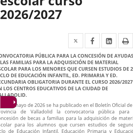
escolar curso
2026/2027
Twitter
Enlace
Facebook
Enlace
Linked
Enlace
P
a
a
a
escripción
ONVOCATORIA PÚBLICA PARA LA CONCESIÓN DE AYUDA
una
una
una
 LAS FAMILIAS PARA LA ADQUISICIÓN DE MATERIAL
aplicación
aplicación
aplica
SCOLAR PARA LOS MENORES QUE CURSEN ESTUDIOS DE 2
ICLO DE EDUCACIÓN INFANTIL, ED. PRIMARIA Y ED.
externa.
externa.
extern
ECUNDARIA OBLIGATORIA DURANTE EL CURSO 2026/2027
N LOS CENTROS EDUCATIVOS DE LA CIUDAD DE
ALLADOLID.
 15 de mayo de 2026 se ha publicado en el Boletín Oficial de
rovincia de Valladolid la convocatoria pública para 
oncesión de becas a familias para la adquisición de materi
scolar para los alumnos que cursen estudios de segun
iclo de Educación Infantil, Educación Primaria y Educaci