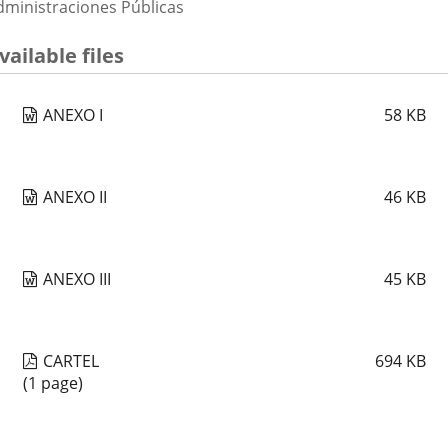
dministraciones Públicas
vailable files
ANEXO I
58
KB
ANEXO II
46
KB
ANEXO III
45
KB
CARTEL
694
KB
(1 page)