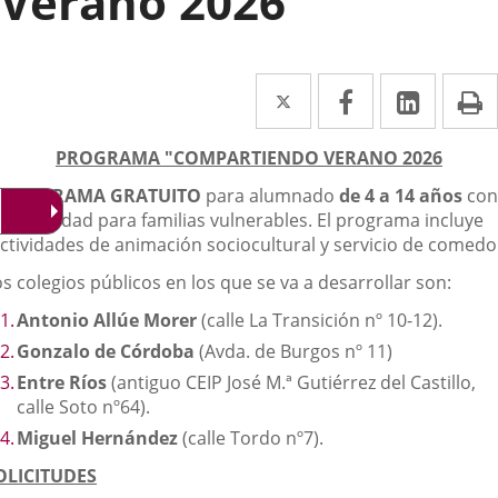
Verano 2026
Twitter
Enlace
Facebook
Enlace
Linked
Enlace
P
a
a
a
escripción
PROGRAMA "COMPARTIENDO VERANO 2026
una
una
una
PROGRAMA GRATUITO
para alumnado
de 4 a 14 años
con
aplicación
aplicación
aplica
prioridad para familias vulnerables. El programa incluye
externa.
externa.
extern
ctividades de animación sociocultural y servicio de comedo
s colegios públicos en los que se va a desarrollar son:
Antonio Allúe Morer
(calle La Transición nº 10-12).
Gonzalo de Córdoba
(Avda. de Burgos nº 11)
Entre Ríos
(antiguo CEIP José M.ª Gutiérrez del Castillo,
calle Soto nº64).
Miguel Hernández
(calle Tordo nº7).
OLICITUDES