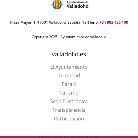
Plaza Mayor, 1. 47001 Valladolid, España. Teléfono:
+34 983 426 100
Copyright 2025 - Ayuntamiento de Valladolid
valladolid.es
El Ayuntamiento
Tu ciudad
Para ti
This
Turismo
link
Link
Sede Electrónica
will
to
Transparencia
open
external
Participación
in
application.
a