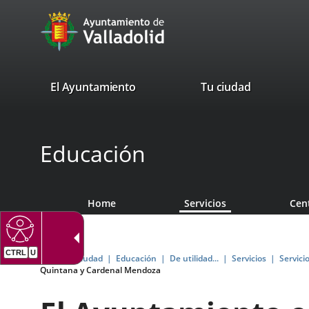
Portal
Jump to content
avaTop
Web
del
Ayuntamiento
valladolid.es
El Ayuntamiento
Tu ciudad
de
Valladolid
Educación
Home
Servicios
Cen
Home
Tu Ciudad
Educación
De utilidad...
Servicios
Servici
Quintana y Cardenal Mendoza