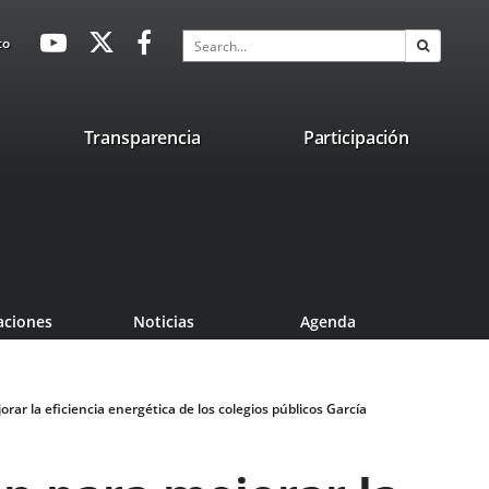
avaHeaderSocial
Link
Link
Link
Search
to
Search
to
to
to
external
external
external
application.
application.
application.
nk
Transparencia
Participación
ternal
plication.
aciones
Noticias
Agenda
r la eficiencia energética de los colegios públicos García