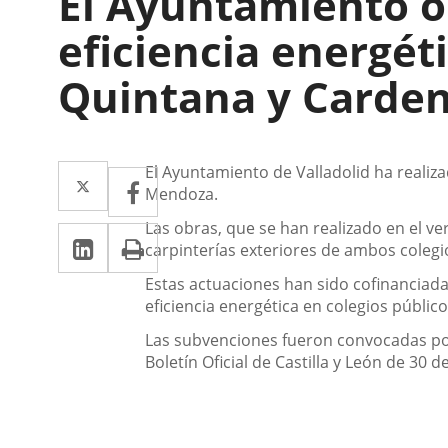
El Ayuntamiento o
eficiencia energéti
Quintana y Carde
Descripción
Twitter
Enlace
El Ayuntamiento de Valladolid ha realiz
Facebook
Enlace
Mendoza.
a
a
Las obras, que se han realizado en el ve
Linkedin
Enlace
Print
una
una
carpinterías exteriores de ambos colegi
a
aplicación
aplicación
Estas actuaciones han sido cofinanciad
una
eficiencia energética en colegios público
externa.
externa.
aplicación
Las subvenciones fueron convocadas por
Boletín Oficial de Castilla y León de 30 
externa.