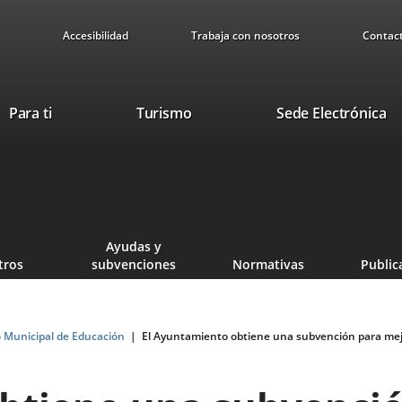
Accesibilidad
Trabaja con nosotros
Contac
This
Li
Para ti
Turismo
Sede Electrónica
link
to
will
ex
open
ap
in
a
pop-
Ayudas y
up
tros
subvenciones
Normativas
Public
window.
o Municipal de Educación
El Ayuntamiento obtiene una subvención para mejora