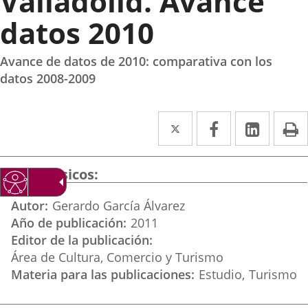
Valladolid. Avance
datos 2010
Avance de datos de 2010: comparativa con los
datos 2008-2009
Twitter
Enlace
Facebook
Enlace
Linked
Enlace
P
a
a
a
una
una
una
Datos básicos
aplicación
aplicación
aplica
Autor
Gerardo García Álvarez
externa.
externa.
extern
Año de publicación
2011
Editor de la publicación
Área de Cultura, Comercio y Turismo
Materia para las publicaciones
Estudio
Turismo