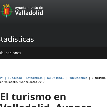
Portal
Jump to content
Web
del
Ayuntamiento
tadísticas
de
Valladolid
ome
rvicios
entros
ormativas
ublicaciones
ticias
Home
Tu Ciudad
Estadísticas
De utilidad...
Publicaciones
El turismo
en Valladolid. Avance datos 2010
El turismo en