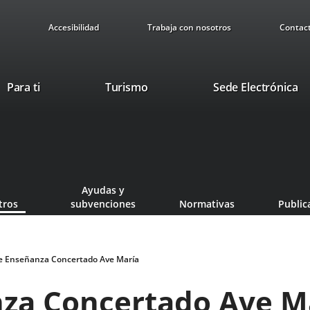
Accesibilidad
Trabaja con nosotros
Contac
This
Li
Para ti
Turismo
Sede Electrónica
link
to
will
ex
open
ap
in
a
pop-
Ayudas y
up
tros
subvenciones
Normativas
Public
window.
e Enseñanza Concertado Ave María
za Concertado Ave M