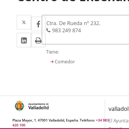
Dirección
Twitter
Enlace
Facebook
Enlace
Postal
Ctra. De Rueda nº 232.
a
a
address
Phones
983 249 874
Linkedin
Enlace
Print
una
una
a
aplicación
aplicación
Descripción
Tiene:
una
externa.
externa.
Comedor
aplicación
externa.
valladol
El Ayunt
Plaza Mayor, 1. 47001 Valladolid, España. Teléfono:
+34 983
426 100
Para ti