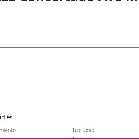
id.es
amiento
Tu ciudad
This
Turismo