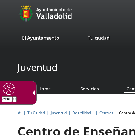
Portal
Jump to content
avaTop
Web
del
Ayuntamiento
valladolid.es
El Ayuntamiento
Tu ciudad
de
Valladolid
Juventud
Home
Servicios
Cen
Home
Tu Ciudad
Juventud
De utilidad...
Centros
Centro d
Centro de Enseñan