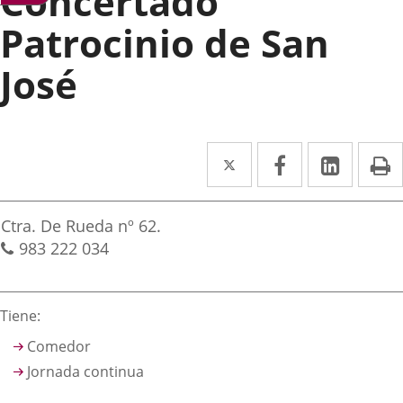
Concertado
Patrocinio de San
José
Twitter
Enlace
Facebook
Enlace
Linked
Enlace
P
a
a
a
irección
una
una
una
Postal
Ctra. De Rueda nº 62.
aplicación
aplicación
aplica
address
Phones
983 222 034
externa.
externa.
extern
Descripción
Tiene:
Comedor
Jornada continua