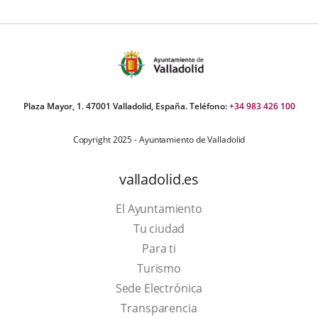
Plaza Mayor, 1. 47001 Valladolid, España. Teléfono:
+34 983 426 100
Copyright 2025 - Ayuntamiento de Valladolid
valladolid.es
El Ayuntamiento
Tu ciudad
Para ti
This
Turismo
link
Link
Sede Electrónica
will
to
Transparencia