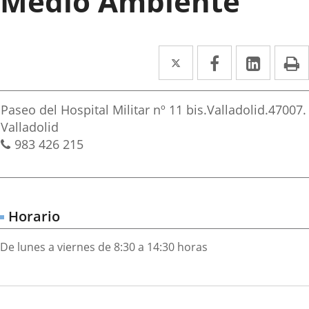
Medio Ambiente
Twitter
Enlace
Facebook
Enlace
Linked
Enlace
P
a
a
a
irección
una
una
una
Postal
Paseo del Hospital Militar nº 11 bis.
Valladolid.
47007.
aplicación
aplicación
aplica
address
Valladolid
Phones
983 426 215
externa.
externa.
extern
Horario
De lunes a viernes de 8:30 a 14:30 horas