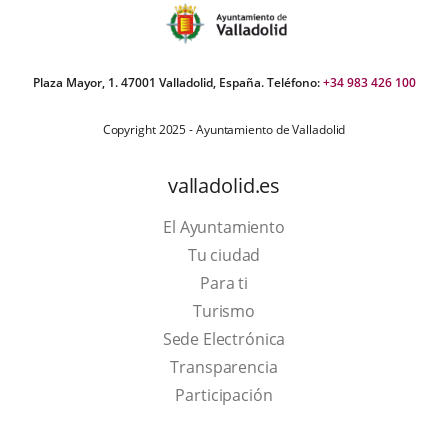
Plaza Mayor, 1. 47001 Valladolid, España. Teléfono:
+34 983 426 100
Copyright 2025 - Ayuntamiento de Valladolid
valladolid.es
El Ayuntamiento
Tu ciudad
Para ti
This
Turismo
link
Link
Sede Electrónica
will
to
Transparencia
open
external
Participación
in
application.