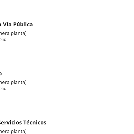
 Vía Pública
imera planta)
olid
o
imera planta)
olid
ervicios Técnicos
imera planta)