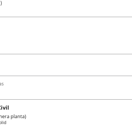
)
as
ivil
imera planta)
olid