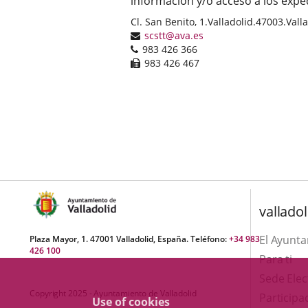
información y/o acceso a los expe
Postal
Cl. San Benito, 1.
Valladolid.
47003.
Vall
address
Email
scstt@ava.es
Phones
983 426 366
Fax
983 426 467
valladol
El Ayunt
Plaza Mayor, 1. 47001 Valladolid, España. Teléfono:
+34 983
426 100
Para ti
Sede Elec
Copyright 2025 - Ayuntamiento de Valladolid
Participa
Use of cookies