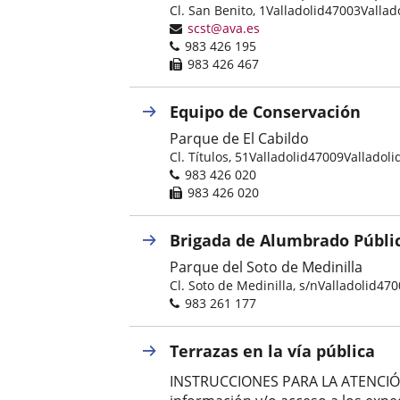
Postal
Cl. San Benito, 1
Valladolid
47003
Vallad
address
Email
scst@ava.es
Phones
983 426 195
Fax
983 426 467
Equipo de Conservación
Parque de El Cabildo
Postal
Cl. Títulos, 51
Valladolid
47009
Valladoli
address
Phones
983 426 020
Fax
983 426 020
Brigada de Alumbrado Públi
Parque del Soto de Medinilla
Postal
Cl. Soto de Medinilla, s/n
Valladolid
470
address
Phones
983 261 177
Terrazas en la vía pública
INSTRUCCIONES PARA LA ATENCIÓN A