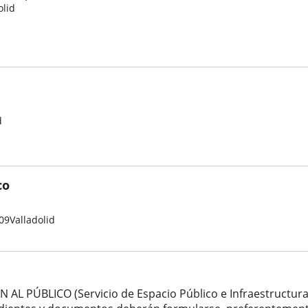
olid
d
co
09
Valladolid
L PÚBLICO (Servicio de Espacio Público e Infraestructuras)