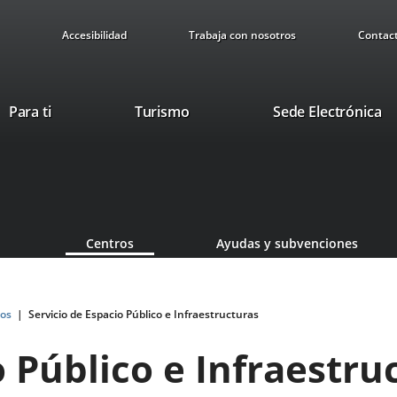
Accesibilidad
Trabaja con nosotros
Contac
This
Li
Para ti
Turismo
Sede Electrónica
link
to
will
ex
open
ap
in
a
pop-
Centros
Ayudas y subvenciones
up
window.
os
Servicio de Espacio Público e Infraestructuras
o Público e Infraestru