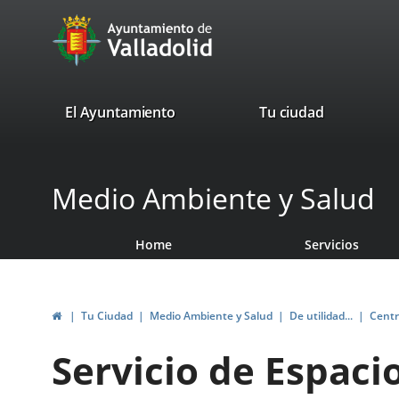
Portal
Jump to content
avaTop
Web
del
Ayuntamiento
valladolid.es
El Ayuntamiento
Tu ciudad
de
Valladolid
Medio Ambiente y Salud
Home
Servicios
Home
Tu Ciudad
Medio Ambiente y Salud
De utilidad...
Centr
Servicio de Espaci