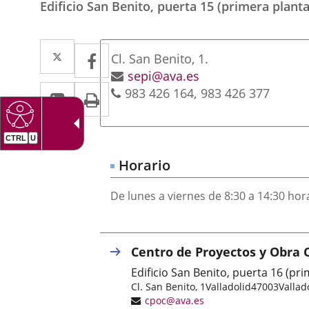
Edificio San Benito, puerta 15 (primera planta
Dirección
Twitter
Enlace
Facebook
Enlace
Postal
Cl. San Benito, 1.
a
a
address
Email
sepi@ava.es
Linkedin
Enlace
Print
Phones
983 426 164
983 426 377
una
una
a
aplicación
aplicación
una
externa.
externa.
aplicación
Horario
externa.
De lunes a viernes de 8:30 a 14:30 hor
Centro de Proyectos y Obra C
Edificio San Benito, puerta 16 (pr
Postal
Cl. San Benito, 1
Valladolid
47003
Vallad
address
Email
cpoc@ava.es