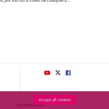
por escrito a través de cualquiera...
avaHeaderSocial
LINK
LINK
LINK
TO
TO
TO
EXTERNAL
EXTERNAL
EXTERNAL
APPLICATION.
APPLICATION.
APPLICATION.
Accept all cookies
Menú
ACCESIBILIDAD