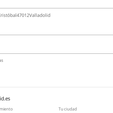
ristóbal
47012
Valladolid
as
id.es
amiento
Tu ciudad