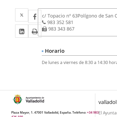
Dirección
Twitter
Enlace
Facebook
Enlace
Postal
c/ Topacio nº 63
Polígono de San C
a
a
address
Phones
983 352 581
Linkedin
Enlace
Print
Fax
983 343 867
una
una
a
aplicación
aplicación
una
externa.
externa.
Horario
aplicación
De lunes a viernes de 8:30 a 14:30 hor
externa.
valladol
El Ayunt
Plaza Mayor, 1. 47001 Valladolid, España. Teléfono:
+34 983
426 100