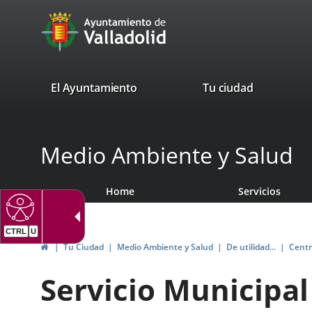
Portal
Jump to content
avaTop
Web
del
Ayuntamiento
valladolid.es
El Ayuntamiento
Tu ciudad
de
Valladolid
Medio Ambiente y Salud
Home
Servicios
CTRL
U
Home
Tu Ciudad
Medio Ambiente y Salud
De utilidad...
Centr
Servicio Municipal