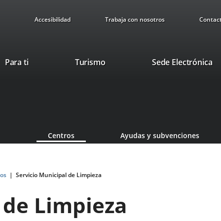
Accesibilidad
Trabaja con nosotros
Contac
This
Li
Para ti
Turismo
Sede Electrónica
link
to
will
ex
open
ap
in
a
pop-
Centros
Ayudas y subvenciones
up
window.
os
Servicio Municipal de Limpieza
 de Limpieza