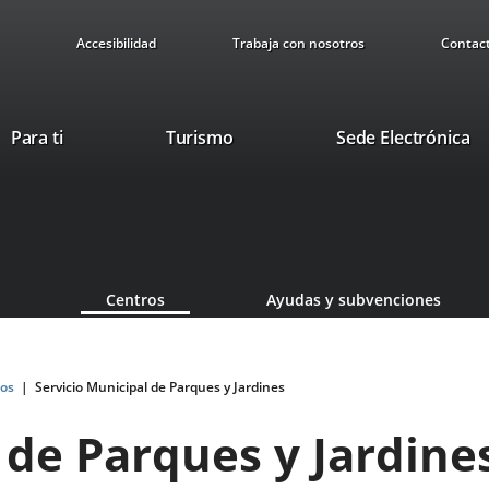
Accesibilidad
Trabaja con nosotros
Contac
This
Li
Para ti
Turismo
Sede Electrónica
link
to
will
ex
open
ap
in
a
pop-
Centros
Ayudas y subvenciones
up
window.
os
Servicio Municipal de Parques y Jardines
 de Parques y Jardine