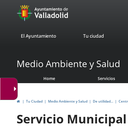
Portal
Jump to content
avaTop
Web
del
Ayuntamiento
valladolid.es
El Ayuntamiento
Tu ciudad
de
Valladolid
Medio Ambiente y Salud
Home
Servicios
Home
Tu Ciudad
Medio Ambiente y Salud
De utilidad...
Centr
Servicio Municipal