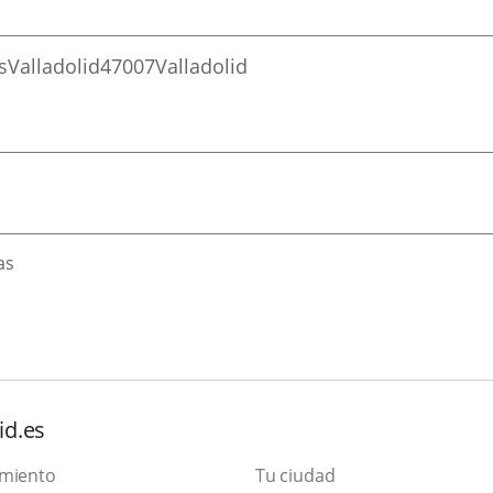
s
Valladolid
47007
Valladolid
as
id.es
amiento
Tu ciudad