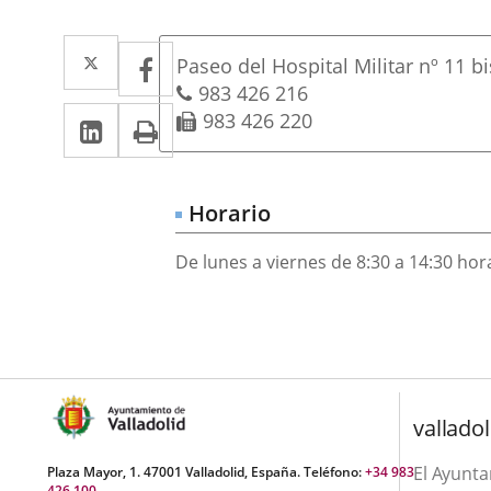
Dirección
Twitter
Enlace
Facebook
Enlace
Postal
Paseo del Hospital Militar nº 11 bi
a
a
address
Phones
983 426 216
Linkedin
Enlace
Print
Fax
983 426 220
una
una
a
aplicación
aplicación
una
externa.
externa.
Horario
aplicación
De lunes a viernes de 8:30 a 14:30 hor
externa.
valladol
El Ayunt
Plaza Mayor, 1. 47001 Valladolid, España. Teléfono:
+34 983
426 100