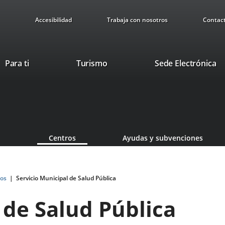
Accesibilidad
Trabaja con nosotros
Contac
This
Li
Para ti
Turismo
Sede Electrónica
link
to
will
ex
open
ap
in
a
pop-
Centros
Ayudas y subvenciones
up
window.
os
Servicio Municipal de Salud Pública
 de Salud Pública