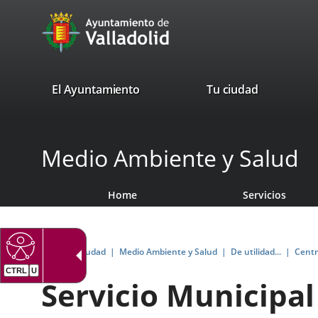
Portal
Jump to content
avaTop
Web
del
Ayuntamiento
valladolid.es
El Ayuntamiento
Tu ciudad
de
Valladolid
Medio Ambiente y Salud
Home
Servicios
Home
Tu Ciudad
Medio Ambiente y Salud
De utilidad...
Centr
CTRL
U
Servicio Municipal