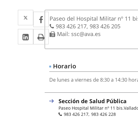
Dirección
Twitter
Enlace
Facebook
Enlace
Postal
Paseo del Hospital Militar nº 11 bi
a
a
address
Phones
983 426 217
983 426 205
Linkedin
Enlace
Print
Fax
Mail: ssc@ava.es
una
una
a
aplicación
aplicación
una
externa.
externa.
aplicación
Horario
externa.
De lunes a viernes de 8:30 a 14:30 hor
Sección de Salud Pública
Postal
Paseo Hospital Militar nº 11 bis.
Vallado
address
Phones
983 426 217
983 426 228