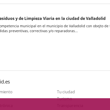
siduos y de Limpieza Viaria en la ciudad de Valladolid
ompetencia municipal en el municipio de Valladolid con obejto de fac
didas preventivas, correctivas y/o reparadoras...
id.es
amiento
Tu ciudad
This
Turismo
Link
link
trónica
Transparencia