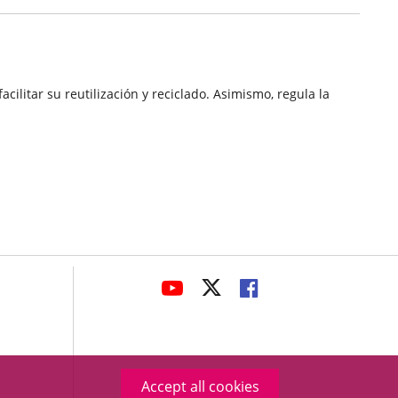
ilitar su reutilización y reciclado. Asimismo, regula la
avaHeaderSocial
LINK
LINK
LINK
TO
TO
TO
EXTERNAL
EXTERNAL
EXTERNAL
APPLICATION.
APPLICATION.
APPLICATION.
Accept all cookies