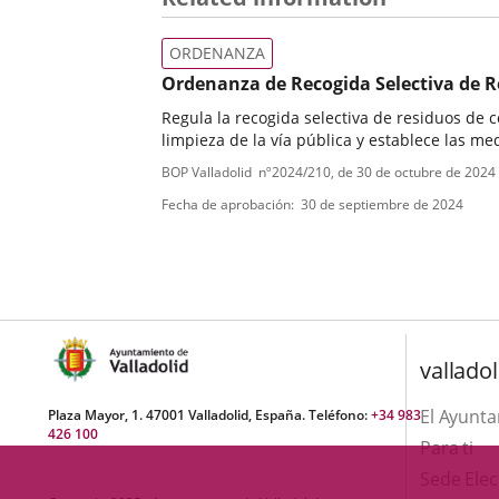
ORDENANZA
Ordenanza de Recogida Selectiva de Re
Regula la recogida selectiva de residuos de c
limpieza de la vía pública y establece las me
Tipo
Referencia
BOP Valladolid
nº
2024/210
, de 30 de octubre de 2024
boletin
de
Fecha de aprobación
30 de septiembre de 2024
normativa
valladol
El Ayunt
Plaza Mayor, 1. 47001 Valladolid, España. Teléfono:
+34 983
426 100
Para ti
Sede Elec