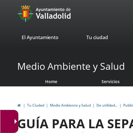
Portal
Jump to content
avaTop
Web
del
Ayuntamiento
valladolid.es
El Ayuntamiento
Tu ciudad
de
Valladolid
Medio Ambiente y Salud
Home
Servicios
Home
Tu Ciudad
Medio Ambiente y Salud
De utilidad...
Publi
GUÍA PARA LA SE