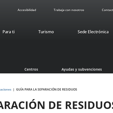
Accesibilidad
Trabaja con nosotros
Contac
This
Li
Para ti
Turismo
Sede Electrónica
link
to
will
ex
open
ap
in
a
pop-
Centros
Ayudas y subvenciones
up
window.
caciones
GUÍA PARA LA SEPARACIÓN DE RESIDUOS
PARACIÓN DE RESIDUO