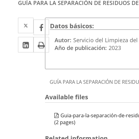
GUÍA PARA LA SEPARACIÓN DE RESIDUOS D
Twitter
Enlace
Facebook
Enlace
Datos básicos
a
a
Autor
Servicio del Limpieza de
Linkedin
Enlace
Print
una
una
Año de publicación
2023
a
aplicación
aplicación
una
externa.
externa.
aplicación
Portada
Descripción
GUÍA PARA LA SEPARACIÓN DE RESID
externa.
Available files
Guia-para-la-separación-de-resi
(2 pages)
Related information