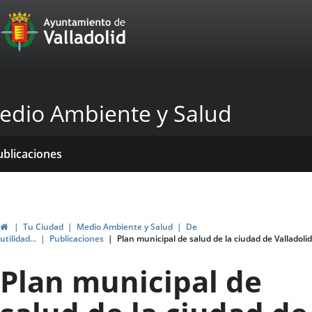
Portal
Jump to content
Web
del
Ayuntamiento
edio Ambiente y Salud
de
Valladolid
ome
rvicios
entros
yudas
ormativas
ublicaciones
ubvenciones
Home
Tu Ciudad
Medio Ambiente y Salud
De
utilidad...
Publicaciones
Plan municipal de salud de la ciudad de Valladolid
Plan municipal de