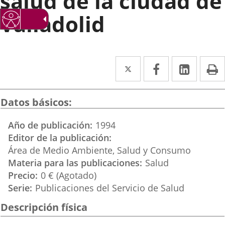
salud de la ciudad de
Valladolid
Twitter
Enlace
Facebook
Enlace
Linked
Enlace
P
a
a
a
una
una
una
Datos básicos
aplicación
aplicación
aplica
Año de publicación
1994
externa.
externa.
extern
Editor de la publicación
Área de Medio Ambiente, Salud y Consumo
Materia para las publicaciones
Salud
Precio
0 € (Agotado)
Serie
Publicaciones del Servicio de Salud
Descripción física