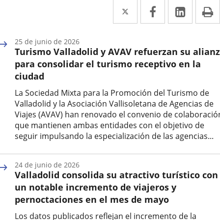
Twitter
Enlace
Facebook
Enlace
Linked
Enlace
P
a
a
a
una
una
una
25 de junio de 2026
Turismo Valladolid y AVAV refuerzan su alian
aplicación
aplicación
aplica
para consolidar el turismo receptivo en la
externa.
externa.
extern
ciudad
La Sociedad Mixta para la Promoción del Turismo de
Valladolid y la Asociación Vallisoletana de Agencias de
Viajes (AVAV) han renovado el convenio de colaboració
que mantienen ambas entidades con el objetivo de
seguir impulsando la especialización de las agencias...
Fecha
de
24 de junio de 2026
la
Valladolid consolida su atractivo turístico con
noticia
un notable incremento de viajeros y
pernoctaciones en el mes de mayo
Los datos publicados reflejan el incremento de la