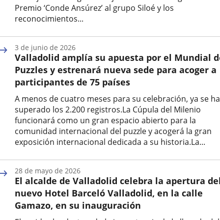
Premio ‘Conde Ansúrez’ al grupo Siloé y los
reconocimientos...
Fecha
de
3 de junio de 2026
la
Valladolid amplía su apuesta por el Mundial d
noticia
Puzzles y estrenará nueva sede para acoger a
participantes de 75 países
A menos de cuatro meses para su celebración, ya se h
superado los 2.200 registros.La Cúpula del Milenio
funcionará como un gran espacio abierto para la
comunidad internacional del puzzle y acogerá la gran
exposición internacional dedicada a su historia.La...
Fecha
de
28 de mayo de 2026
la
El alcalde de Valladolid celebra la apertura de
noticia
nuevo Hotel Barceló Valladolid, en la calle
Gamazo, en su inauguración