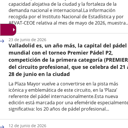
capacidad alojativa de la ciudad y la fortaleza de la
demanda nacional e internacional.La información
recogida por el Instituto Nacional de Estadística y por
AEVAT-CEOE relativa al mes de mayo de 2026, muestra..
Fecha
de
23 de junio de 2026
la
Valladolid es, un año más, la capital del pádel
noticia
mundial con el torneo Premier Pádel P2,
competición de la primera categoría (PREMIER
del circuito profesional, que se celebra del 21 
28 de junio en la ciudad
La Plaza Mayor vuelve a convertirse en la pista más
icónica y emblemática de este circuito, en la ‘Plaza’
referente del pádel internacionalmente.Esta nueva
edición está marcada por una efeméride especialment
significativa: los 20 años de pádel profesional...
Fecha
de
12 de junio de 2026
la