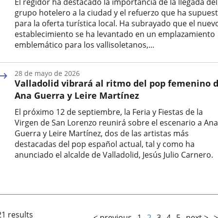
El regidor ha destacado la importancia de la llegada del
grupo hotelero a la ciudad y el refuerzo que ha supues
para la oferta turística local. Ha subrayado que el nuev
establecimiento se ha levantado en un emplazamiento
emblemático para los vallisoletanos,...
Fecha
de
28 de mayo de 2026
la
Valladolid vibrará al ritmo del pop femenino 
noticia
Ana Guerra y Leire Martínez
El próximo 12 de septiembre, la Feria y Fiestas de la
Virgen de San Lorenzo reunirá sobre el escenario a Ana
Guerra y Leire Martínez, dos de las artistas más
destacadas del pop español actual, tal y como ha
anunciado el alcalde de Valladolid, Jesús Julio Carnero.
Fecha
de
la
noticia
21 results
< previous
1
2
3
4
5
next >
>