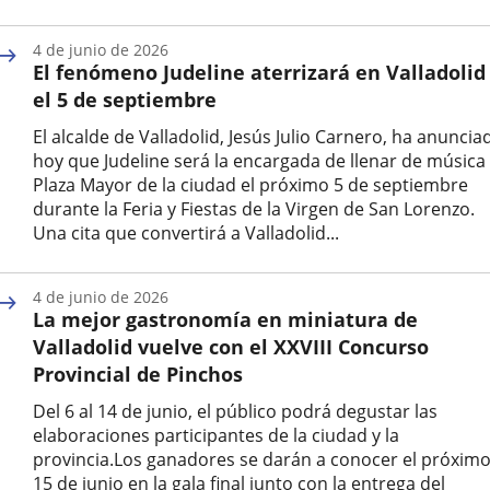
Fecha
de
4 de junio de 2026
la
El fenómeno Judeline aterrizará en Valladolid
noticia
el 5 de septiembre
El alcalde de Valladolid, Jesús Julio Carnero, ha anuncia
hoy que Judeline será la encargada de llenar de música 
Plaza Mayor de la ciudad el próximo 5 de septiembre
durante la Feria y Fiestas de la Virgen de San Lorenzo.
Una cita que convertirá a Valladolid...
Fecha
de
4 de junio de 2026
la
La mejor gastronomía en miniatura de
noticia
Valladolid vuelve con el XXVIII Concurso
Provincial de Pinchos
Del 6 al 14 de junio, el público podrá degustar las
elaboraciones participantes de la ciudad y la
provincia.Los ganadores se darán a conocer el próxim
15 de junio en la gala final junto con la entrega del