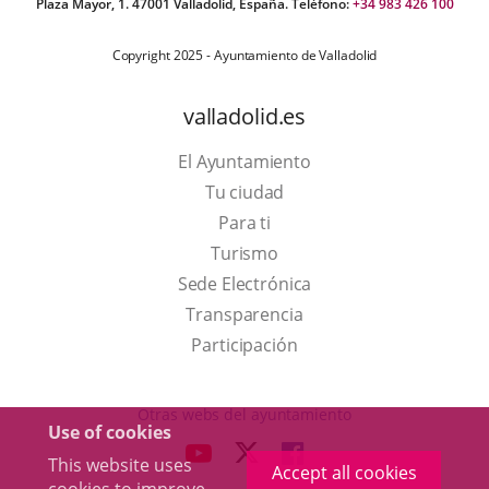
Plaza Mayor, 1. 47001 Valladolid, España. Teléfono:
+34 983 426 100
Copyright 2025 - Ayuntamiento de Valladolid
valladolid.es
El Ayuntamiento
Tu ciudad
Para ti
This
Turismo
link
Link
Sede Electrónica
will
to
Transparencia
open
external
Participación
in
application.
a
Otras webs del ayuntamiento
Use of cookies
pop-
aderSocial
LINK
LINK
LINK
This website uses
up
Accept all cookies
TO
TO
TO