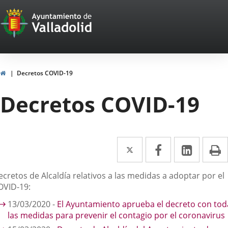
Portal
Jump to content
Web
del
Ayuntamiento
Home
Decretos COVID-19
de
Decretos COVID-19
Valladolid
Twitter
Enlace
Facebook
Enlace
Linked
Enlace
P
a
a
a
escripción
cretos de Alcaldía relativos a las medidas a adoptar por el
una
una
una
OVID-19:
aplicación
aplicación
aplica
13/03/2020 -
El Ayuntamiento aprueba el decreto con tod
externa.
externa.
extern
las medidas para prevenir el contagio por el coronavirus