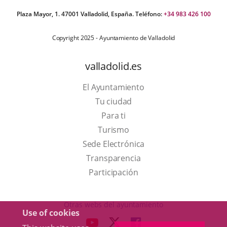
Plaza Mayor, 1. 47001 Valladolid, España. Teléfono:
+34 983 426 100
Copyright 2025 - Ayuntamiento de Valladolid
valladolid.es
El Ayuntamiento
Tu ciudad
Para ti
This
Turismo
link
Link
Sede Electrónica
will
to
Transparencia
open
external
Participación
in
application.
a
Otras webs del ayuntamiento
Use of cookies
pop-
aderSocial
LINK
LINK
LINK