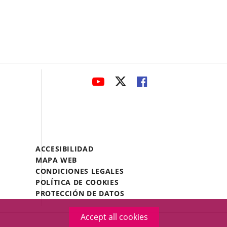
avaHeaderSocial
LINK
LINK
LINK
TO
TO
TO
EXTERNAL
EXTERNAL
EXTERNAL
APPLICATION.
APPLICATION.
APPLICATION.
Menú
ACCESIBILIDAD
Legal
MAPA WEB
Footer
CONDICIONES LEGALES
POLÍTICA DE COOKIES
PROTECCIÓN DE DATOS
Accept all cookies