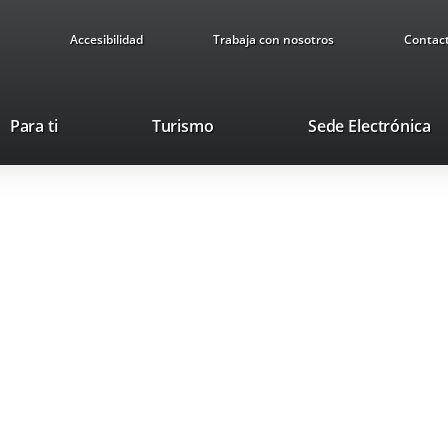
Accesibilidad
Trabaja con nosotros
Contac
This
Li
Para ti
Turismo
Sede Electrónica
link
to
will
ex
open
ap
in
a
pop-
up
window.