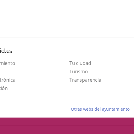
id.es
amiento
Tu ciudad
This
Turismo
Link
link
trónica
Transparencia
to
will
ción
external
open
application.
in
Otras webs del ayuntamiento
a
pop-
up