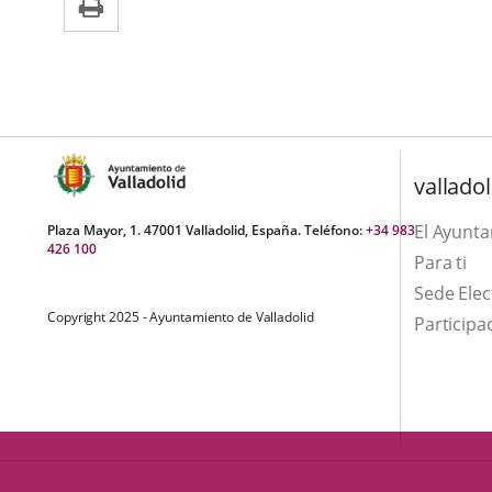
una
externa.
externa.
aplicación
externa.
valladol
El Ayunt
Plaza Mayor, 1. 47001 Valladolid, España. Teléfono:
+34 983
426 100
Para ti
Sede Elec
Copyright 2025 - Ayuntamiento de Valladolid
Participa