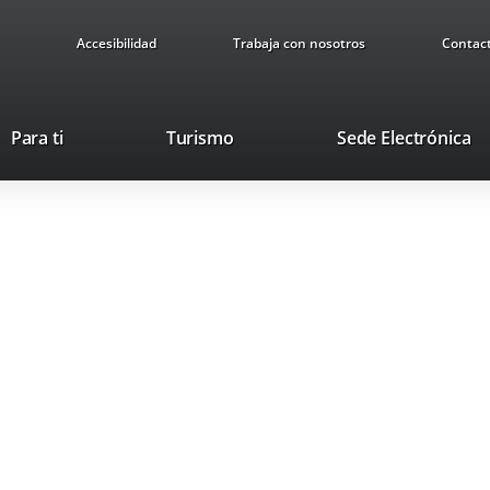
Accesibilidad
Trabaja con nosotros
Contac
This
Li
Para ti
Turismo
Sede Electrónica
link
to
will
ex
open
ap
in
a
pop-
up
window.