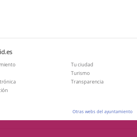
id.es
amiento
Tu ciudad
This
Turismo
Link
link
trónica
Transparencia
to
will
ción
external
open
application.
in
Otras webs del ayuntamiento
a
pop-
up