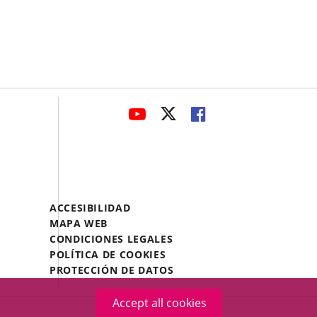
avaHeaderSocial
LINK
LINK
LINK
TO
TO
TO
EXTERNAL
EXTERNAL
EXTERNAL
APPLICATION.
APPLICATION.
APPLICATION.
Menú
ACCESIBILIDAD
Legal
MAPA WEB
Footer
CONDICIONES LEGALES
POLÍTICA DE COOKIES
PROTECCIÓN DE DATOS
Accept all cookies