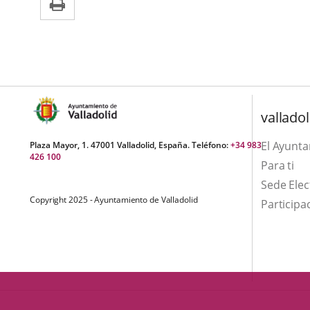
una
externa.
externa.
aplicación
externa.
valladol
El Ayunt
Plaza Mayor, 1. 47001 Valladolid, España. Teléfono:
+34 983
426 100
Para ti
Sede Elec
Copyright 2025 - Ayuntamiento de Valladolid
Participa