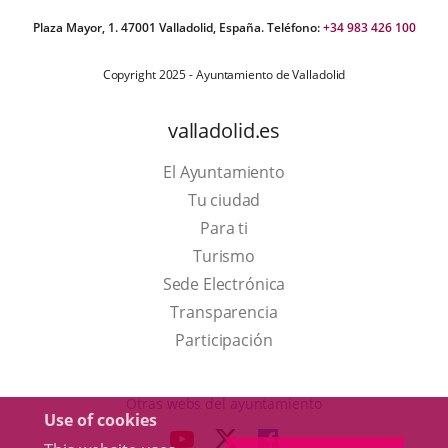
Plaza Mayor, 1. 47001 Valladolid, España. Teléfono:
+34 983 426 100
Copyright 2025 - Ayuntamiento de Valladolid
valladolid.es
El Ayuntamiento
Tu ciudad
Para ti
This
Turismo
link
Link
Sede Electrónica
will
to
Transparencia
open
external
Participación
in
application.
a
Otras webs del ayuntamiento
Use of cookies
pop-
aderSocial
LINK
LINK
LINK