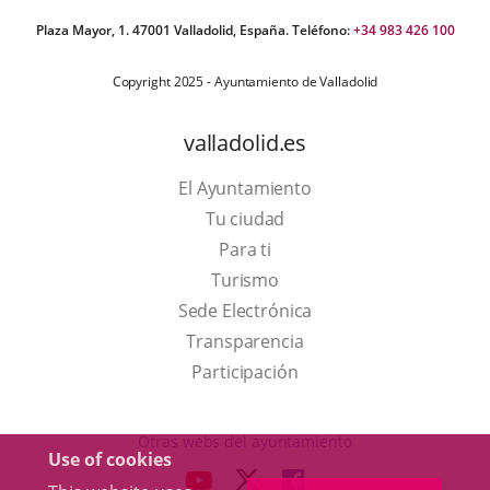
Plaza Mayor, 1. 47001 Valladolid, España. Teléfono:
+34 983 426 100
Copyright 2025 - Ayuntamiento de Valladolid
valladolid.es
El Ayuntamiento
Tu ciudad
Para ti
This
Turismo
link
Link
Sede Electrónica
will
to
Transparencia
open
external
Participación
in
application.
a
Otras webs del ayuntamiento
Use of cookies
pop-
aderSocial
LINK
LINK
LINK