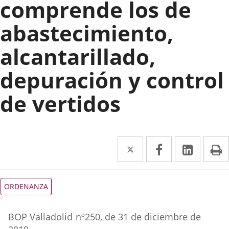
comprende los de
abastecimiento,
alcantarillado,
depuración y control
de vertidos
Twitter
Enlace
Facebook
Enlace
Linked
Enlace
P
a
a
a
una
una
una
Tipo
ORDENANZA
de
aplicación
aplicación
aplica
normativa
Referencia
externa.
externa.
extern
BOP Valladolid
nº
250
, de 31 de diciembre de
boletin