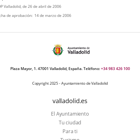
ipo
ferencia
P Valladolid
, de 26 de abril de 2006
letin
e
cha de aprobación
14 de marzo de 2006
ormativa
Plaza Mayor, 1. 47001 Valladolid, España. Teléfono:
+34 983 426 100
Copyright 2025 - Ayuntamiento de Valladolid
valladolid.es
El Ayuntamiento
Tu ciudad
Para ti
This
Turismo