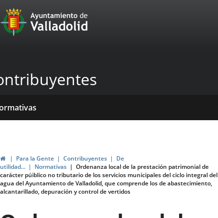
Portal
Jump to content
Web
del
Ayuntamiento
ontribuyentes
de
Valladolid
ome
rvicios
entros
ormativas
blicaciones
ticias
Home
Para la Gente
Contribuyentes
De
utilidad...
Normativas
Ordenanza local de la prestación patrimonial de
carácter púiblico no tributario de los servicios municipales del ciclo integral del
agua del Ayuntamiento de Valladolid, que comprende los de abastecimiento,
alcantarillado, depuración y control de vertidos