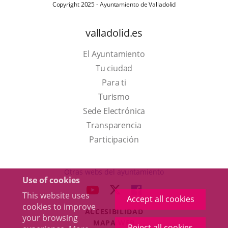
Copyright 2025 - Ayuntamiento de Valladolid
valladolid.es
El Ayuntamiento
Tu ciudad
Para ti
This
Turismo
link
Link
Sede Electrónica
will
to
Transparencia
open
external
Participación
in
application.
a
Otras webs del ayuntamiento
Use of cookies
pop-
aderSocial
LINK
LINK
LINK
This website uses
up
Accept all cookies
TO
TO
TO
cookies to improve
window.
ACCESIBILIDAD
EXTERNAL
EXTERNAL
EXTERNAL
your browsing
MAPA WEB
APPLICATION.
APPLICATION.
APPLICATION.
Reject all cookies