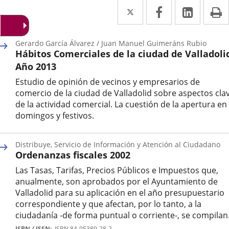
Twitter
Enlace
Facebook
Enlace
Linked
Enlace
P
a
a
a
una
una
una
Gerardo García Álvarez / Juan Manuel Guimeráns Rubio
Hábitos Comerciales de la ciudad de Valladoli
aplicación
aplicación
aplica
Año 2013
externa.
externa.
extern
Estudio de opinión de vecinos y empresarios de
comercio de la ciudad de Valladolid sobre aspectos cla
de la actividad comercial. La cuestión de la apertura en
domingos y festivos.
Autor
Distribuye, Servicio de Información y Atención al Ciudadano
Ordenanzas fiscales 2002
Las Tasas, Tarifas, Precios Públicos e Impuestos que,
anualmente, son aprobados por el Ayuntamiento de
Valladolid para su aplicación en el año presupuestario
correspondiente y que afectan, por lo tanto, a la
ciudadanía -de forma puntual o corriente-, se compilan.
Autor
ISBN / ISSN
ISBN 84-95389-28-2