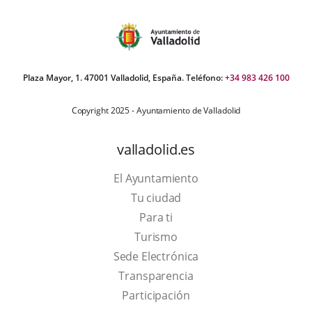
iders:
Plaza Mayor, 1. 47001 Valladolid, España. Teléfono:
+34 983 426 100
Copyright 2025 - Ayuntamiento de Valladolid
valladolid.es
El Ayuntamiento
Tu ciudad
Para ti
This
Turismo
link
Link
Sede Electrónica
will
to
Transparencia
open
external
Participación