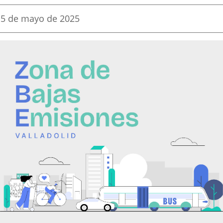
una
una
una
Fecha
5 de mayo de 2025
de
aplicación
aplicación
aplica
la
noticia
externa.
externa.
extern