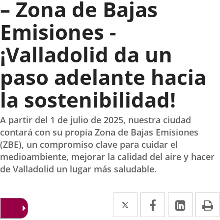
– Zona de Bajas
Emisiones -
¡Valladolid da un
paso adelante hacia
la sostenibilidad!
A partir del 1 de julio de 2025, nuestra ciudad
contará con su propia Zona de Bajas Emisiones
(ZBE), un compromiso clave para cuidar el
medioambiente, mejorar la calidad del aire y hacer
de Valladolid un lugar más saludable.
Twitter
Enlace
Facebook
Enlace
Linked
Enlace
P
a
a
a