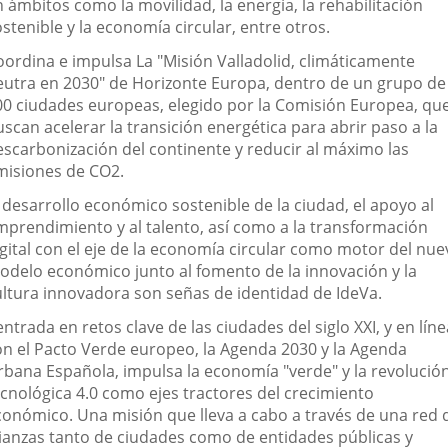
 ámbitos como la movilidad, la energía, la rehabilitación
stenible y la economía circular, entre otros.
oordina e impulsa La "Misión Valladolid, climáticamente
eutra en 2030" de Horizonte Europa, dentro de un grupo de
00 ciudades europeas, elegido por la Comisión Europea, qu
scan acelerar la transición energética para abrir paso a la
escarbonización del continente y reducir al máximo las
misiones de CO2.
 desarrollo económico sostenible de la ciudad, el apoyo al
mprendimiento y al talento, así como a la transformación
igital con el eje de la economía circular como motor del nue
odelo económico junto al fomento de la innovación y la
ultura innovadora son señas de identidad de IdeVa.
ntrada en retos clave de las ciudades del siglo XXI, y en líne
on el Pacto Verde europeo, la Agenda 2030 y la Agenda
rbana Española, impulsa la economía "verde" y la revolució
ecnológica 4.0 como ejes tractores del crecimiento
conómico. Una misión que lleva a cabo a través de una red 
lianzas tanto de ciudades como de entidades públicas y