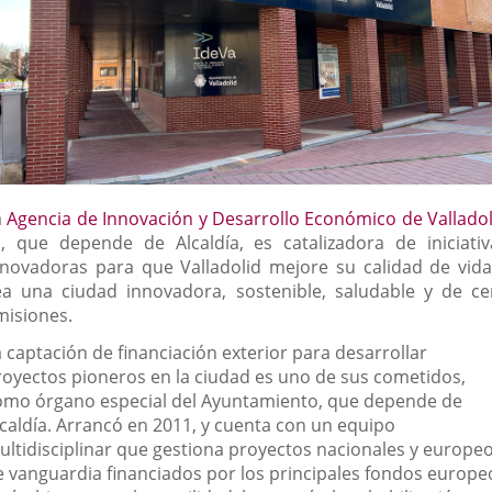
a
Agencia de Innovación y Desarrollo Económico de Valladol
Enlace
, que depende de Alcaldía, es catalizadora de iniciativ
a
nnovadoras para que Valladolid mejore su calidad de vida
una
ea una ciudad innovadora, sostenible, saludable y de ce
aplicación
misiones.
externa.
 captación de financiación exterior para desarrollar
royectos pioneros en la ciudad es uno de sus cometidos,
omo órgano especial del Ayuntamiento, que depende de
lcaldía. Arrancó en 2011, y cuenta con un equipo
ultidisciplinar que gestiona proyectos nacionales y europe
e vanguardia financiados por los principales fondos europe