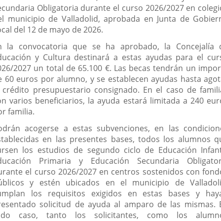
ecundaria Obligatoria durante el curso 2026/2027 en colegi
el municipio de Valladolid, aprobada en Junta de Gobier
ocal del 12 de mayo de 2026.
n la convocatoria que se ha aprobado, la Concejalía 
ducación y Cultura destinará a estas ayudas para el cur
026/2027 un total de 65.100 €. Las becas tendrán un impor
e 60 euros por alumno, y se establecen ayudas hasta agot
l crédito presupuestario consignado. En el caso de famili
on varios beneficiarios, la ayuda estará limitada a 240 eur
r familia.
odrán acogerse a estas subvenciones, en las condicion
stablecidas en las presentes bases, todos los alumnos q
ursen los estudios de segundo ciclo de Educación Infanti
ducación Primaria y Educación Secundaria Obligator
urante el curso 2026/2027 en centros sostenidos con fond
úblicos y estén ubicados en el municipio de Valladoli
umplan los requisitos exigidos en estas bases y hay
resentado solicitud de ayuda al amparo de las mismas. 
odo caso, tanto los solicitantes, como los alumn