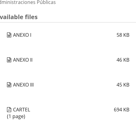
dministraciones Públicas
vailable files
ANEXO I
58
KB
ANEXO II
46
KB
ANEXO III
45
KB
CARTEL
694
KB
(1 page)