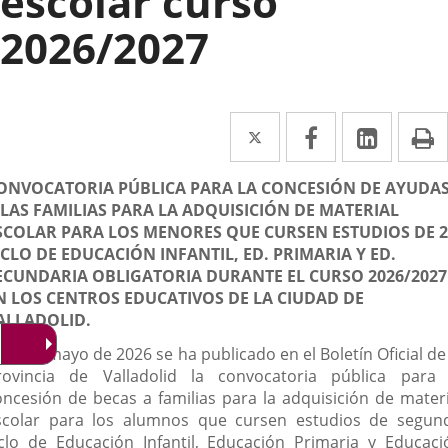
escolar curso
2026/2027
Twitter
Enlace
Facebook
Enlace
Linked
Enlace
P
a
a
a
escripción
ONVOCATORIA PÚBLICA PARA LA CONCESIÓN DE AYUDA
una
una
una
 LAS FAMILIAS PARA LA ADQUISICIÓN DE MATERIAL
aplicación
aplicación
aplica
SCOLAR PARA LOS MENORES QUE CURSEN ESTUDIOS DE 2
ICLO DE EDUCACIÓN INFANTIL, ED. PRIMARIA Y ED.
externa.
externa.
extern
ECUNDARIA OBLIGATORIA DURANTE EL CURSO 2026/2027
N LOS CENTROS EDUCATIVOS DE LA CIUDAD DE
ALLADOLID.
 15 de mayo de 2026 se ha publicado en el Boletín Oficial de
rovincia de Valladolid la convocatoria pública para 
oncesión de becas a familias para la adquisición de materi
scolar para los alumnos que cursen estudios de segun
iclo de Educación Infantil, Educación Primaria y Educaci