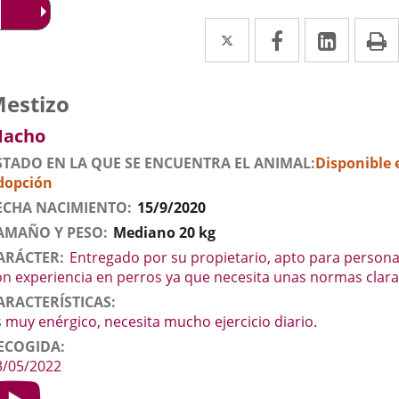
Twitter
Enlace
Facebook
Enlace
Linked
Enlace
P
a
a
a
una
una
una
atos
nimal
erro
aza
estizo
el
aplicación
aplicación
aplica
exo
acho
nimal
externa.
externa.
extern
STADO EN LA QUE SE ENCUENTRA EL ANIMAL
Disponible 
dopción
ECHA NACIMIENTO
15/9/2020
AMAÑO Y PESO
Mediano 20 kg
ARÁCTER
Entregado por su propietario, apto para person
on experiencia en perros ya que necesita unas normas clara
ARACTERÍSTICAS
s muy enérgico, necesita mucho ejercicio diario.
ECOGIDA
3/05/2022
ideo