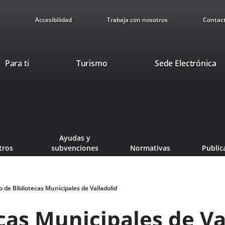
Accesibilidad
Trabaja con nosotros
Contac
This
Li
Para ti
Turismo
Sede Electrónica
link
to
will
ex
open
ap
in
a
pop-
Ayudas y
up
tros
subvenciones
Normativas
Public
window.
 de Bibliotecas Municipales de Valladolid
cas Municipales de Va