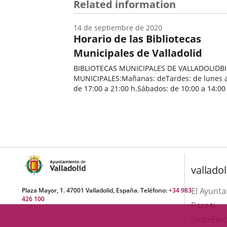
Related information
14 de septiembre de 2020
Horario de las Bibliotecas
Municipales de Valladolid
BIBLIOTECAS MUNICIPALES DE VALLADOLIDB
MUNICIPALES:Mañanas: deTardes: de lunes a
de 17:00 a 21:00 h.Sábados: de 10:00 a 14:00 h.
vacaciones escolares: dePUNTOS DE LECTUR
Fecha
de
la
noticia
valladol
El Ayunt
Plaza Mayor, 1. 47001 Valladolid, España. Teléfono:
+34 983
426 100
Para ti
Sede Elec