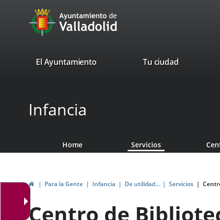
Portal
Jump to content
avaTop
Web
del
Ayuntamiento
valladolid.es
El Ayuntamiento
Tu ciudad
de
Valladolid
Infancia
Home
Servicios
Cen
Home
Para la Gente
Infancia
De utilidad...
Servicios
Centro
Centro de Bibliote