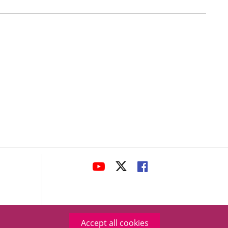
avaHeaderSocial
LINK
LINK
LINK
TO
TO
TO
EXTERNAL
EXTERNAL
EXTERNAL
APPLICATION.
APPLICATION.
APPLICATION.
Accept all cookies