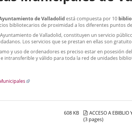
 Ayuntamiento de Valladolid
está compuesta por 10
biblio
cios bibliotecarios de proximidad a los diferentes puntos de
Ayuntamiento de Valladolid, constituyen un servicio público cu
iudadanos. Los servicios que se prestan en ellas son gratuito
éstamo y uso de ordenadores es preciso estar en posesión d
 e intransferible y válido para toda la red de unidades bib
Enlace
 Municipales
a
una
aplicación
externa.
608
KB
ACCESO A EBIBLIO 
(3 pages)