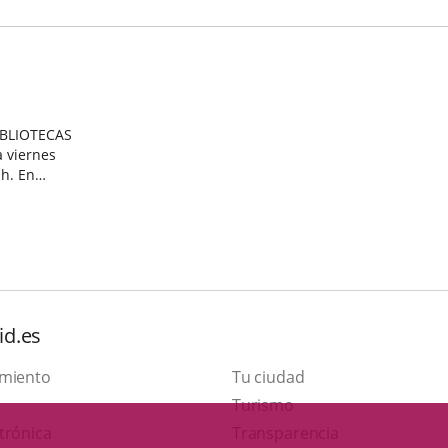
IBLIOTECAS
 viernes
 En
A
id.es
amiento
Tu ciudad
This
Turismo
Link
link
trónica
Transparencia