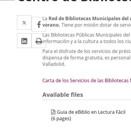
Descripción
Twitter
Enlace
La
Red de Bibliotecas Municipales del
Facebook
Enlace
verano.
Tiene por misión dotar de servi
a
a
Las Bibliotecas Públicas Municipales del 
Linkedin
Enlace
Print
una
una
información y a la cultura a todos los c
a
aplicación
aplicación
Para el disfrute de los servicios de pr
una
dispensa de forma gratuita, es personal
externa.
externa.
Valladolid.
aplicación
externa.
Carta de los Servicios de las Bibliotecas
Available files
Guia de eBiblio en Lectura Fácil
(6 pages)