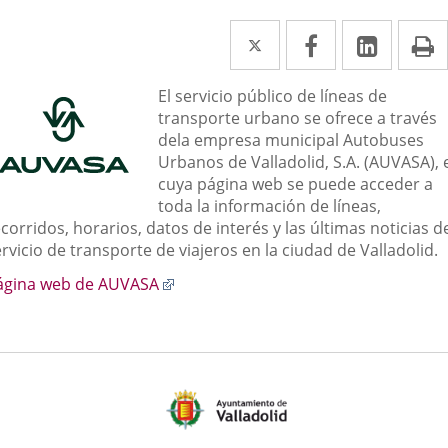
Twitter
Enlace
Facebook
Enlace
Linked
Enlace
P
a
a
a
escripción
El servicio público de líneas de
una
una
una
transporte urbano se ofrece a través
aplicación
aplicación
aplica
dela empresa municipal Autobuses
Urbanos de Valladolid, S.A. (AUVASA), 
externa.
externa.
extern
cuya página web se puede acceder a
toda la información de líneas,
corridos, horarios, datos de interés y las últimas noticias d
rvicio de transporte de viajeros en la ciudad de Valladolid.
Enlace
ágina web de AUVASA
a
una
aplicación
externa.