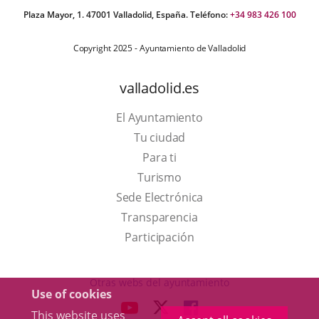
Plaza Mayor, 1. 47001 Valladolid, España. Teléfono:
+34 983 426 100
Copyright 2025 - Ayuntamiento de Valladolid
valladolid.es
El Ayuntamiento
Tu ciudad
Para ti
This
Turismo
link
Link
Sede Electrónica
will
to
Transparencia
open
external
Participación
in
application.
a
Otras webs del ayuntamiento
Use of cookies
pop-
aderSocial
LINK
LINK
LINK
This website uses
up