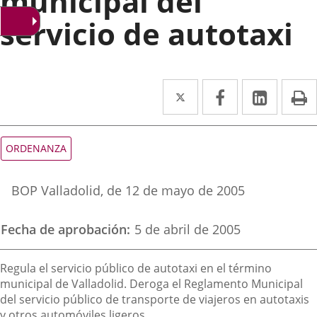
municipal del
servicio de autotaxi
Twitter
Enlace
Facebook
Enlace
Linked
Enlace
P
a
a
a
una
una
una
Tipo
ORDENANZA
de
aplicación
aplicación
aplica
normativa
Referencia
externa.
externa.
extern
BOP Valladolid
, de 12 de mayo de 2005
boletin
Fecha de aprobación
5 de abril de 2005
Descripción
Regula el servicio público de autotaxi en el término
municipal de Valladolid. Deroga el Reglamento Municipal
del servicio público de transporte de viajeros en autotaxis
y otros automóviles ligeros.