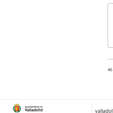
46
valladol