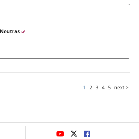
 Neutras
1
2
3
4
5
next >
avaHeaderSocial
LINK
LINK
LINK