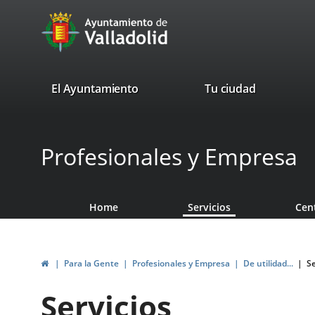
Portal
Jump to content
avaTop
Web
del
Ayuntamiento
valladolid.es
El Ayuntamiento
Tu ciudad
de
Valladolid
Profesionales y Empresa
Home
Servicios
Cen
Home
Para la Gente
Profesionales y Empresa
De utilidad...
Se
Servicios