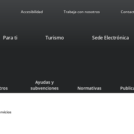
Accesibilidad
Trabaja con nosotros
Contac
This
Li
Para ti
Turismo
Sede Electrónica
link
to
will
ex
open
ap
in
a
pop-
Ayudas y
up
tros
subvenciones
Normativas
Public
window.
rvicios