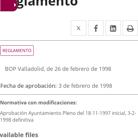
Reglamento
Twitter
Enlace
Facebook
Enlace
Linked
Enlace
P
a
a
a
una
una
una
Tipo
REGLAMENTO
de
aplicación
aplicación
aplica
normativa
Referencia
externa.
externa.
extern
BOP Valladolid
, de 26 de febrero de 1998
boletin
Fecha de aprobación
3 de febrero de 1998
Descripción
Normativa con modificaciones:
Aprobación Ayuntamiento Pleno del 18-11-1997 inicial, 3-2-
1998 definitiva
vailable files