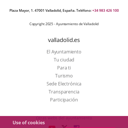
Plaza Mayor, 1. 47001 Valladolid, España. Teléfono:
+34 983 426 100
Copyright 2025 - Ayuntamiento de Valladolid
valladolid.es
El Ayuntamiento
Tu ciudad
Para ti
This
Turismo
link
Link
Sede Electrónica
will
to
Transparencia
open
external
Participación
in
application.
a
Otras webs del ayuntamiento
Use of cookies
pop-
aderSocial
LINK
LINK
LINK