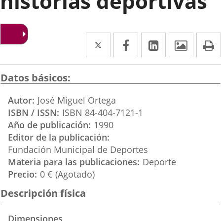
historias deportivas
Twitter
Enlace
Facebook
Enlace
Linkedin
Enlace
Image
P
a
a
a
una
una
una
Datos básicos
aplicación
aplicación
aplicación
Autor
José Miguel Ortega
externa.
externa.
externa.
ISBN / ISSN
ISBN 84-404-7121-1
Año de publicación
1990
Editor de la publicación
Fundación Municipal de Deportes
Materia para las publicaciones
Deporte
Precio
0 € (Agotado)
Descripción física
Dimensiones