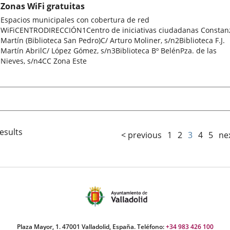
Zonas WiFi gratuitas
Espacios municipales con cobertura de red
WiFiCENTRODIRECCIÓN1Centro de iniciativas ciudadanas Constan
Martín (Biblioteca San Pedro)C/ Arturo Moliner, s/n2Biblioteca F.J.
Martín AbrilC/ López Gómez, s/n3Biblioteca Bº BelénPza. de las
Nieves, s/n4CC Zona Este
esults
< previous
1
2
3
4
5
ne
Plaza Mayor, 1. 47001 Valladolid, España. Teléfono:
+34 983 426 100