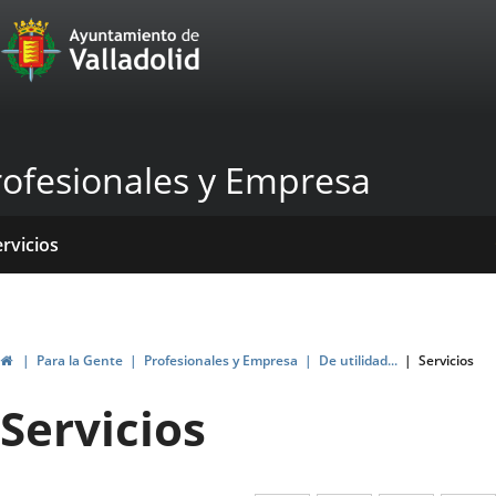
Portal
Jump to content
Web
del
Ayuntamiento
rofesionales y Empresa
de
Valladolid
ome
ervicios
entros
yudas
ormativas
blicaciones
ticias
genda
ubvenciones
Home
Para la Gente
Profesionales y Empresa
De utilidad...
Servicios
Servicios