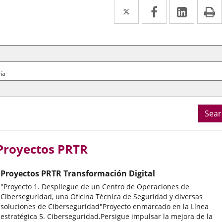
Twitter
Enlace
Facebook
Enlace
Linked
Enlace
P
a
a
a
arch
ral
una
una
una
ria
aplicación
aplicación
aplica
externa.
externa.
extern
ía
Sear
Proyectos PRTR
Proyectos PRTR Transformación Digital
"Proyecto 1. Despliegue de un Centro de Operaciones de
Ciberseguridad, una Oficina Técnica de Seguridad y diversas
soluciones de Ciberseguridad"Proyecto enmarcado en la Línea
estratégica 5. Ciberseguridad.Persigue impulsar la mejora de la