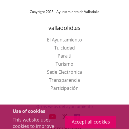
Copyright 2025 - Ayuntamiento de Valladolid
valladolid.es
El Ayuntamiento
Tu ciudad
Para ti
This
Turismo
link
Link
Sede Electrónica
will
to
Transparencia
open
external
Participación
in
application.
a
Otras webs del ayuntamiento
Use of cookies
pop-
aderSocial
LINK
LINK
LINK
This website uses
up
Accept all cookies
TO
TO
TO
cookies to improve
window.
ACCESIBILIDAD