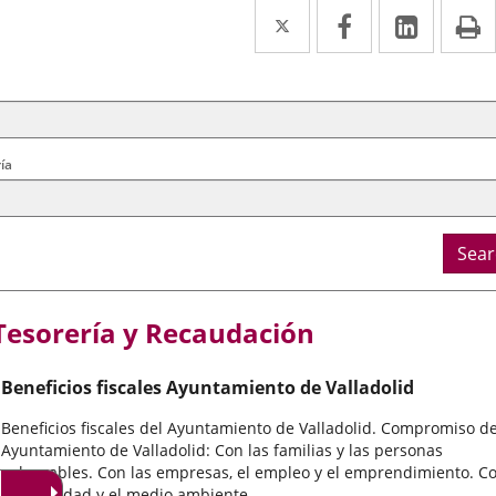
Twitter
Enlace
Facebook
Enlace
Linked
Enlace
P
a
a
a
arch
ral
una
una
una
ria
aplicación
aplicación
aplica
externa.
externa.
extern
ía
Sear
Tesorería y Recaudación
Beneficios fiscales Ayuntamiento de Valladolid
Beneficios fiscales del Ayuntamiento de Valladolid. Compromiso de
Ayuntamiento de Valladolid: Con las familias y las personas
vulnerables. Con las empresas, el empleo y el emprendimiento. C
la movilidad y el medio ambiente.