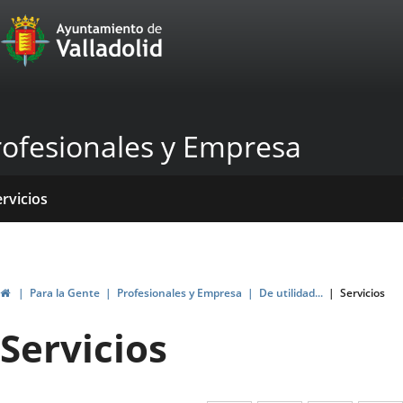
Portal
Jump to content
Web
del
Ayuntamiento
rofesionales y Empresa
de
Valladolid
ome
ervicios
entros
yudas
ormativas
blicaciones
ticias
genda
ubvenciones
Home
Para la Gente
Profesionales y Empresa
De utilidad...
Servicios
Servicios