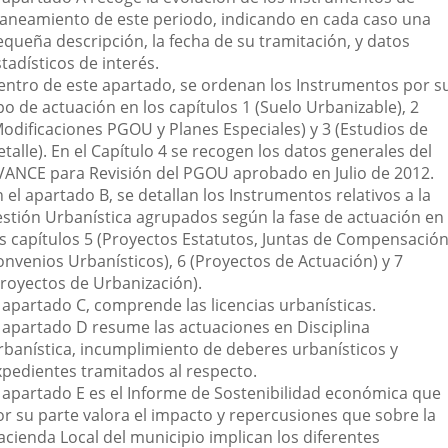
laneamiento de este periodo, indicando en cada caso una
equeña descripción, la fecha de su tramitación, y datos
tadísticos de interés.
entro de este apartado, se ordenan los Instrumentos por s
po de actuación en los capítulos 1 (Suelo Urbanizable), 2
Modificaciones PGOU y Planes Especiales) y 3 (Estudios de
talle). En el Capítulo 4 se recogen los datos generales del
VANCE para Revisión del PGOU aprobado en Julio de 2012.
 el apartado B, se detallan los Instrumentos relativos a la
estión Urbanística agrupados según la fase de actuación en
os capítulos 5 (Proyectos Estatutos, Juntas de Compensación
onvenios Urbanísticos), 6 (Proyectos de Actuación) y 7
Proyectos de Urbanización).
l apartado C, comprende las licencias urbanísticas.
l apartado D resume las actuaciones en Disciplina
rbanística, incumplimiento de deberes urbanísticos y
xpedientes tramitados al respecto.
l apartado E es el Informe de Sostenibilidad económica que
or su parte valora el impacto y repercusiones que sobre la
acienda Local del municipio implican los diferentes