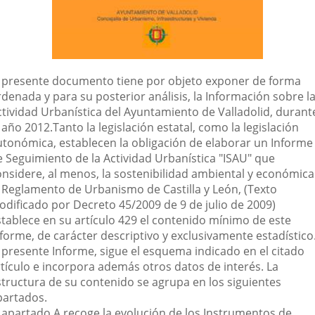
l presente documento tiene por objeto exponer de forma
denada y para su posterior análisis, la Información sobre l
ctividad Urbanística del Ayuntamiento de Valladolid, durant
 año 2012.
Tanto la legislación estatal, como la legislación
utonómica, establecen la obligación de elaborar un Informe
e Seguimiento de la Actividad Urbanística "ISAU" que
onsidere, al menos, la sostenibilidad ambiental y económica
l Reglamento de Urbanismo de Castilla y León, (Texto
odificado por Decreto 45/2009 de 9 de julio de 2009)
stablece en su artículo 429 el contenido mínimo de este
forme, de carácter descriptivo y exclusivamente estadístico
l presente Informe, sigue el esquema indicado en el citado
rtículo e incorpora además otros datos de interés. La
structura de su contenido se agrupa en los siguientes
partados.
l apartado A recoge la evolución de los Instrumentos de